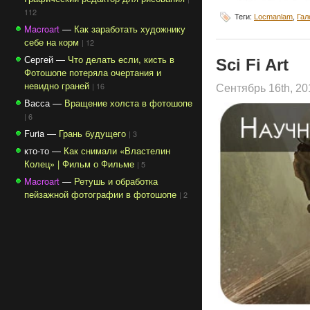
112
Теги:
Locmanlam
,
Гал
Macroart
—
Как заработать художнику
себе на корм
| 12
Сергей —
Что делать если, кисть в
Sci Fi Art
Фотошопе потеряла очертания и
невидно граней
| 16
Сентябрь 16th, 2
Васса —
Вращение холста в фотошопе
| 6
Furia —
Грань будущего
| 3
кто-то —
Как снимали «Властелин
Колец» | Фильм о Фильме
| 5
Macroart
—
Ретушь и обработка
пейзажной фотографии в фотошопе
| 2