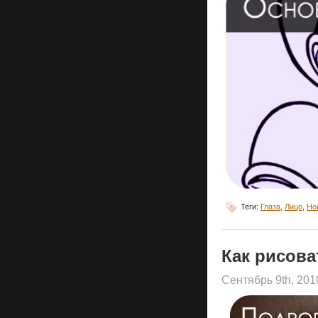
Теги:
Глаза
,
Лицо
,
Но
Как рисова
Сентябрь 9th, 20