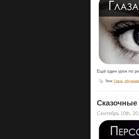
Ещё один урок по р
Теги:
Глаза
,
обучени
Cказочные 
Сентябрь 10th, 2