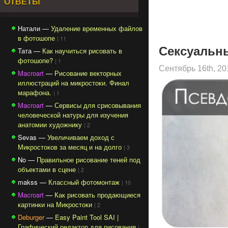
ОТВЕТЫ
Натали —
Удаление временных файлов
в фотошопе
| 11
Cексуальн
Тата —
Как научиться рисовать в
фотошопе?
| 1
Сентябрь 16th, 2
Macroart
—
Рисование векторных
иллюстраций на микростоки. Финал
марафона.
| 1
Macroart
—
Сервисы для срисовывания
человеческой натуры для изучения
анатомии художнику
| 2
Sevas —
Увеличиваем доход с
Микростоков за месяц и на долго
| 3
No —
Правильное рисование теней под
объектами в сцене
| 2
makss —
Классный фотомонтаж
| 10
Macroart
—
Как рисовать продающиеся
картинки на Микростоки
| 2
Deburger
—
Easy Paint Tool SAI |
Графический редактор для рисования
|