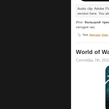
Audio clip: Adobe Fl
version here. You al
Итог
большой тре
сегодня час.
Теги:
Девушки
,
Кожа
World of Wa
Сентябрь 7th, 20