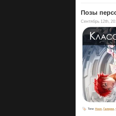
Позы перс
Сентябрь 12th, 2
Теги:
Hoon
,
Галереи
,