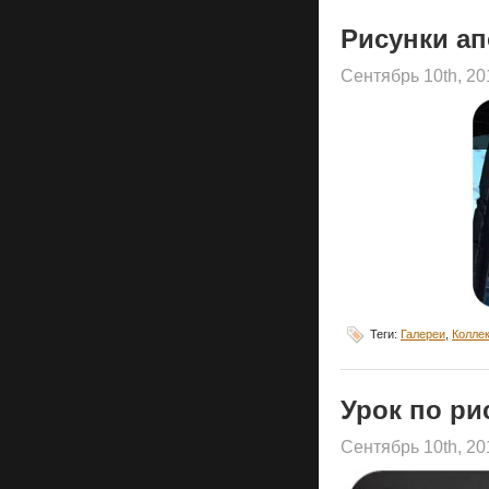
Рисунки ап
Сентябрь 10th, 2
Теги:
Галереи
,
Колле
Урок по ри
Сентябрь 10th, 2