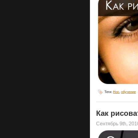
Теги:
Нос
,
обучение
Как рисова
Сентябрь 9th, 20