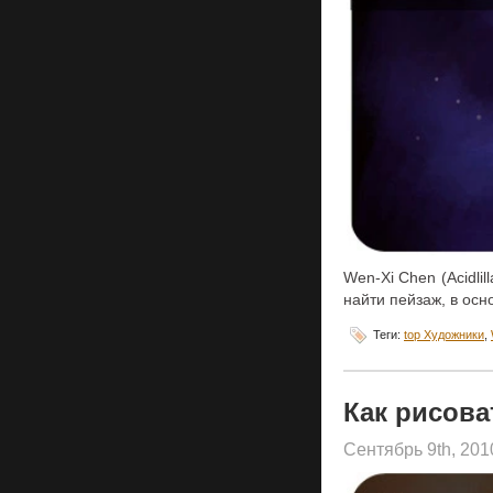
Wen-Xi Chen (Acidli
найти пейзаж, в осн
Теги:
top Художники
,
Как рисова
Сентябрь 9th, 20