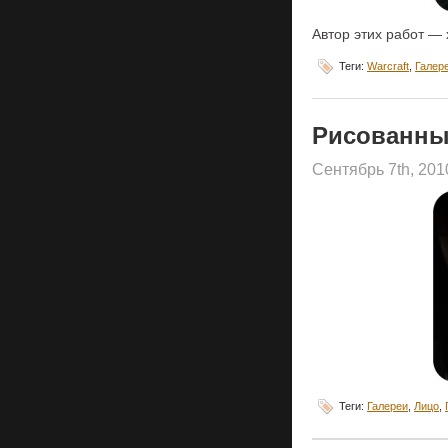
Автор этих работ —
Теги:
Warcraft
,
Галер
Рисованны
Сентябрь 7th, 20
Теги:
Галереи
,
Лицо
,