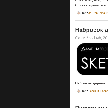
Понятное дело, чт
бликах
, однако вот
Теги:
3d
,
Robi Pena
,
В
Набросок 
Сентябрь 14th, 2
Набросок дерева.
Теги:
Деревья
,
Набро
Рисуем м