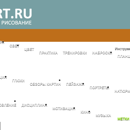
РА
СВЕТ
Инструме
ЦВЕТ
ПРАКТИКА
ТРЕНИРОВКИ
НАБРОСКИ
ПЛАН
ЦИЯ
ГЛЮКИ
ОБЗОРЫ КАРТИН
ПЕЙЗАЖИ
ПОРТРЕТЫ
НАТЮРМ
ОВЛЕНИЕ
ДИСЦИПЛИНА
МОТИВАЦИЯ
КИНО
МУЗЫКА
МЕТКИ