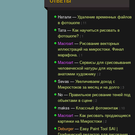
ОТВЕТЫ
Натали —
Удаление временных файлов
в фотошопе
| 11
Тата —
Как научиться рисовать в
фотошопе?
| 1
Macroart
—
Рисование векторных
иллюстраций на микростоки. Финал
марафона.
| 1
Macroart
—
Сервисы для срисовывания
человеческой натуры для изучения
анатомии художнику
| 2
Sevas —
Увеличиваем доход с
Микростоков за месяц и на долго
| 3
No —
Правильное рисование теней под
объектами в сцене
| 2
makss —
Классный фотомонтаж
| 10
Macroart
—
Как рисовать продающиеся
картинки на Микростоки
| 2
Deburger
—
Easy Paint Tool SAI |
Графический редактор для рисования
|