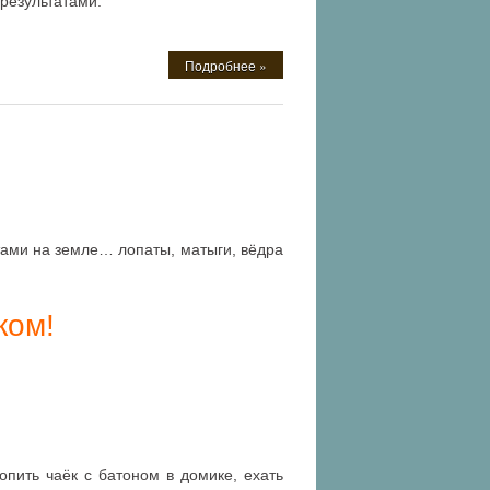
результатами.
Подробнее »
тами на земле… лопаты, матыги, вёдра
ком!
пить чаёк с батоном в домике, ехать