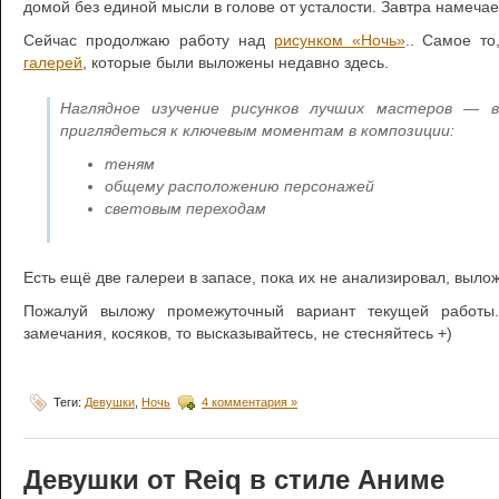
домой без единой мысли в голове от усталости. Завтра намечае
Сейчас продолжаю работу над
рисунком «Ночь»
.. Самое то
галерей
, которые были выложены недавно здесь.
Наглядное изучение рисунков лучших мастеров — в
приглядеться к ключевым моментам в композиции:
теням
общему расположению персонажей
световым переходам
Есть ещё две галереи в запасе, пока их не анализировал, выло
Пожалуй выложу промежуточный вариант текущей работы.
замечания, косяков, то высказывайтесь, не стесняйтесь +)
Теги:
Девушки
,
Ночь
4 комментария »
Девушки от Reiq в стиле Аниме