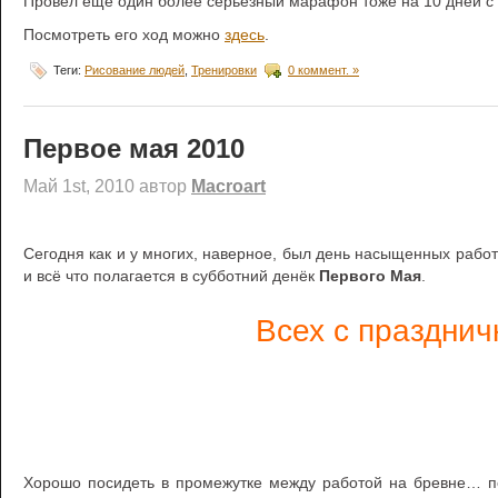
Провёл ещё один более серьёзный марафон тоже на 10 дней с 
Посмотреть его ход можно
здесь
.
Теги:
Рисование людей
,
Тренировки
0 коммент. »
Первое мая 2010
Май 1st, 2010 автор
Macroart
Сегодня как и у многих, наверное, был день насыщенных рабо
и всё что полагается в субботний денёк
Первого Мая
.
Всех с празднич
Хорошо посидеть в промежутке между работой на бревне… по