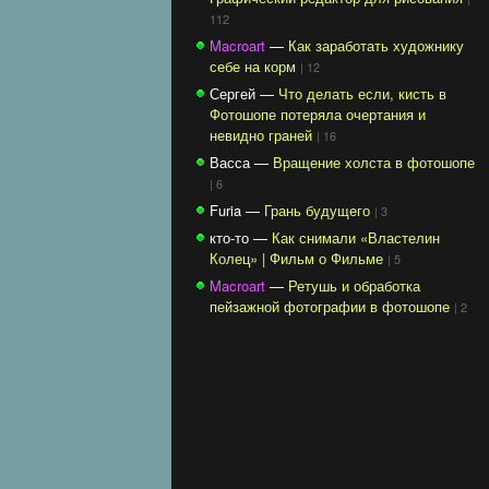
112
Macroart
—
Как заработать художнику
себе на корм
| 12
Сергей —
Что делать если, кисть в
Фотошопе потеряла очертания и
невидно граней
| 16
Васса —
Вращение холста в фотошопе
| 6
Furia —
Грань будущего
| 3
кто-то —
Как снимали «Властелин
Колец» | Фильм о Фильме
| 5
Macroart
—
Ретушь и обработка
пейзажной фотографии в фотошопе
| 2