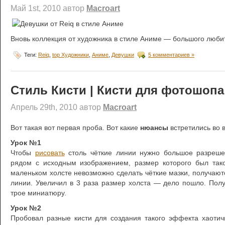
Май 1st, 2010 автор
Macroart
Вновь коллекция от художника в стиле Аниме — большого люби
Теги:
Reiq
,
top Художники
,
Аниме
,
Девушки
5 комментариев »
Стиль Кисти | Кисти для фотошопа
Апрель 29th, 2010 автор
Macroart
Вот такая вот первая проба. Вот какие
нюансы
встретились во 
Урок №1
Чтобы
рисовать
столь чёткие линии нужно большое разреше
рядом с исходным изображением, размер которого был так
маленьком холсте невозможно сделать чёткие мазки, получаю
линии. Увеличил в 3 раза размер холста — дело пошло. Пол
трое миниатюру.
Урок №2
Пробовал разные кисти для создания такого эффекта хаотич