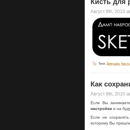
Кисть для
Август 8th, 2010 
Теги:
Девушки
,
Кисть
Как сохран
Август 8th, 2010 
Если Вы занимает
настройки
и на буд
Если не сохранять
которому Вы пришли