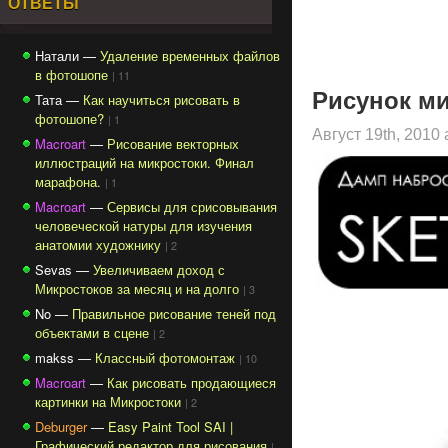
ОТВЕТЫ
Натали —
Удаление временных файлов
в фотошопе
| 11
Рисунок м
Тата —
Как научиться рисовать в
фотошопе?
| 1
Август 19th, 2010
Macroart
—
Рисование векторных
иллюстраций на микростоки. Финал
марафона.
| 1
Macroart
—
Сервисы для срисовывания
человеческой натуры для изучения
анатомии художнику
| 2
Sevas —
Увеличиваем доход с
Микростоков за месяц и на долго
| 3
No —
Правильное рисование теней под
объектами в сцене
| 2
makss —
Классный фотомонтаж
| 10
Macroart
—
Как рисовать продающиеся
картинки на Микростоки
| 2
Deburger
—
Easy Paint Tool SAI |
Графический редактор для рисования
|