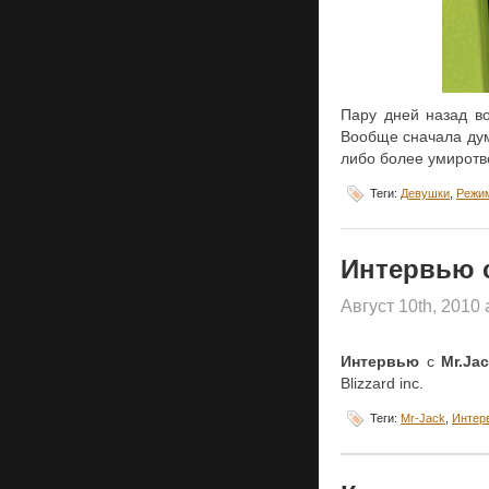
Пару дней назад в
Вообще сначала дум
либо более умиротв
Теги:
Девушки
,
Режи
Интервью с
Август 10th, 2010
Интервью
с
Mr.Ja
Blizzard inc.
Теги:
Mr-Jack
,
Интер