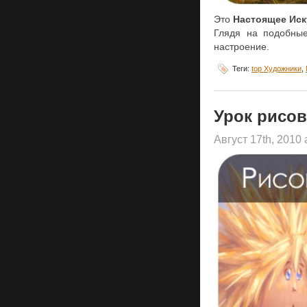
Это
Настоящее Иск
Глядя на подобные
настроение.
Теги:
top Художники
,
Урок рисов
Август 17th, 2010