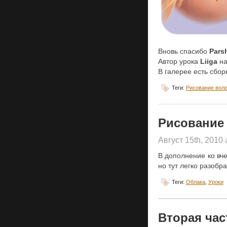
Вновь спасибо
Pars
Автор урока
Liiga
н
В галерее есть сбор
Теги:
Рисование вол
Рисование 
Август 15th, 2010
В дополнение ко в
но тут легко разобр
Теги:
Облака
,
Уроки
Вторая час