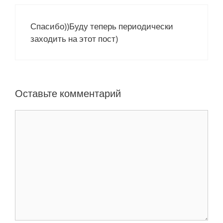
и
Спасибо))Буду теперь периодически
заходить на этот пост)
Оставьте комментарий
К
о
м
м
е
н
т
а
р