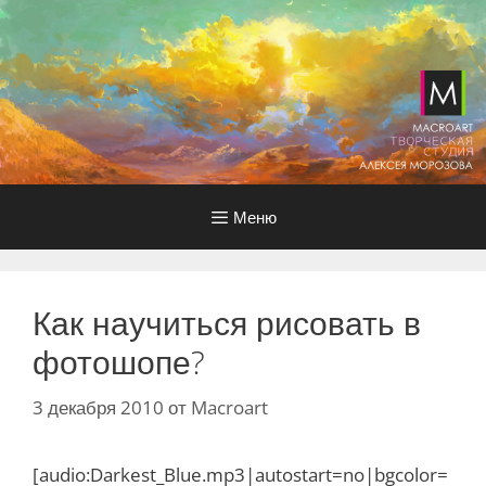
Перейти
к
содержимому
Меню
Как научиться рисовать в
фотошопе?
3 декабря 2010
от
Macroart
[audio:Darkest_Blue.mp3|autostart=no|bgcolor=