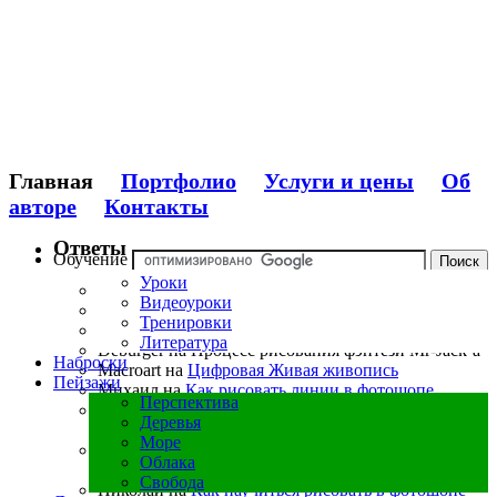
Главная
Портфолио
Услуги и цены
Об
авторе
Контакты
Ответы
Обучение
Уроки
Macroart на Продвинутая основа перспективы
Видеоуроки
Feruslan на Фэнтезийная иллюстрация
Тренировки
Deburger на Продвинутая основа перспективы
Литература
Deburger на Процесс рисования фэнтези Mr-Jack’а
Наброски
Macroart на
Цифровая Живая живопись
Пейзажи
Михаил на
Как рисовать линии в фотошопе
Перспектива
Macroart на
30 Бесплатных Самых красивых
Деревья
испачканных шрифтов
Море
Piligrim95 на
Видео уроки рисования пейзажей в
Облака
фотошопе
Свобода
Николай на
Как научиться рисовать в фотошопе