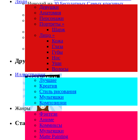
Люди
Николай на
30 Бесплатных Самых красивых
Девушки
испачканных шрифтов
Анатомия
deburger на
Векторные девушки в стиле аниме
Персонажи
Macroart на
Рука вместо инструмента в Фотошопе
Портреты »
не убирается!!!
Шарж
Настя на
Векторные девушки в стиле аниме
Лицо »
Настя на
Рука вместо инструмента в Фотошопе не
Кожа
убирается!!!
Глаза
Macroart на
Рисование девушек
Губы
Нос
Друзья
Уши
Волосы
Иллюстрации
Лучшие
Креатив
Стиль рисования
Мультяшки
Композиции
Жанры
Фэнтези
Аниме
Статистика
Коммиксы
Мультяшки
Matte Painting