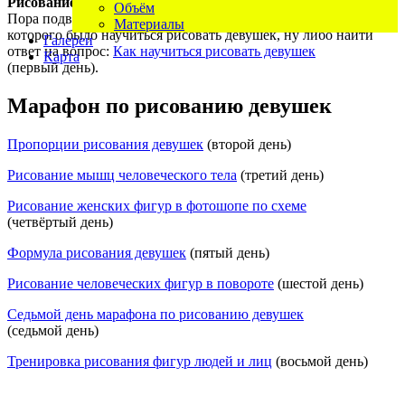
Рисование девушек
в течение десяти дней подошло к финалу.
Объём
Пора подвести итоги и получить результаты марафона, целью
Материалы
которого было научиться рисовать девушек, ну либо найти
Галереи
ответ на вопрос:
Как научиться рисовать девушек
Карта
(первый день).
Марафон по рисованию девушек
Пропорции рисования девушек
(второй день)
Рисование мышц человеческого тела
(третий день)
Рисование женских фигур в фотошопе по схеме
(четвёртый день)
Формула рисования девушек
(пятый день)
Рисование человеческих фигур в повороте
(шестой день)
Седьмой день марафона по рисованию девушек
(седьмой день)
Тренировка рисования фигур людей и лиц
(восьмой день)