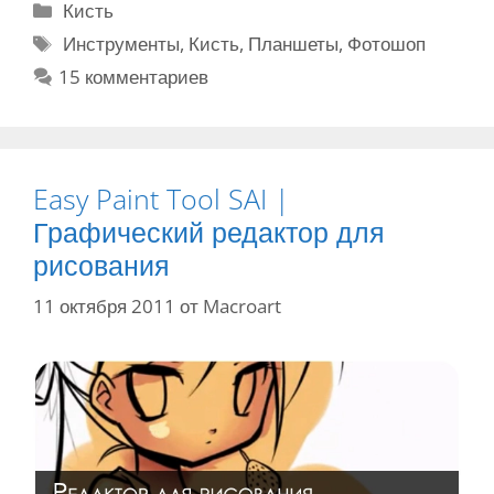
Р
Кисть
т
б
у
М
Инструменты
,
Кисть
,
Планшеты
,
Фотошоп
а
ы
б
е
15 комментариев
м
с
р
т
и
т
и
к
в
р
к
и
ф
о
и
о
м
Easy Paint Tool SAI |
т
е
Графический редактор для
о
н
рисования
ш
я
о
т
11 октября 2011
от
Macroart
п
ь
е
р
а
з
м
е