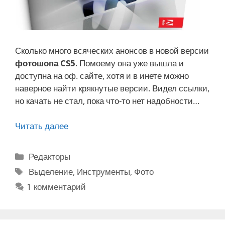
е
ш
а
л
Сколько много всяческих анонсов в новой версии
и
фотошопа CS5
. Помоему она уже вышла и
?
доступна на оф. сайте, хотя и в инете можно
наверное найти крякнутые версии. Видел ссылки,
но качать не стал, пока что-то нет надобности…
Читать далее
В
ы
д
Р
Редакторы
е
у
М
Выделение
,
Инструменты
,
Фото
л
б
е
1 комментарий
е
р
т
н
и
к
и
к
и