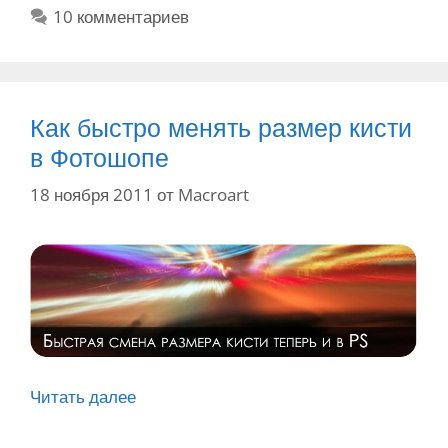
б
е
10 комментариев
о
а
р
т
т
я
и
к
о
р
к
и
ш
а
и
о
б
Как быстро менять размер кисти
п
о
в Фотошопе
е
т
18 ноября 2011
от
Macroart
а
с
и
н
с
т
р
у
м
Читать далее
К
е
а
н
к