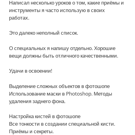
Написал несколько уроков о том, какие приёмы и
х
инструменты я часто использую в своих
о
работах.
б
ъ
Это далеко неполный список.
е
к
О специальных я напишу отдельно. Хорошие
т
вещи должны быть отличного качественными.
о
в
Удачи в освоении!
в
ф
Выделение сложных объектов в фотошопе
о
Использование маски в Photoshop. Методы
т
удаления заднего фона.
о
ш
Настройка кистей в фотошопе
о
Все тонкости в создании специальной кисти.
п
Приёмы и секреты.
е