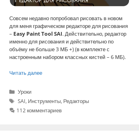
р
к
и
Совсем недавно попробовал рисовать в новом
с
для меня графическом редакторе для рисования
т
–
Easy Paint Tool SAI
. Действительно, редактор
и
именно для рисования и действительно по
в
объёму не больше 3 МБ +) (в комплекте с
Ф
настроенным набором классных кистей – 6 МБ).
о
т
Читать далее
E
о
a
ш
s
Р
Уроки
о
y
у
М
п
SAI
,
Инструменты
,
Редакторы
P
б
е
е
112 комментариев
a
р
т
i
и
к
n
к
и
t
и