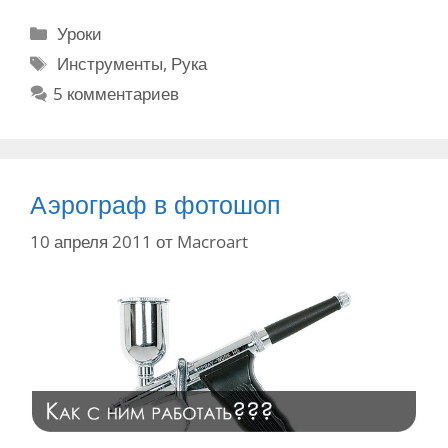
к
Р
Уроки
с
у
М
Инструменты
,
Рука
д
б
е
5 комментариев
е
р
т
л
и
к
а
к
и
т
и
ь
Аэрограф в фотошоп
,
10 апреля 2011
от
Macroart
ч
т
о
б
ы
п
а
н
е