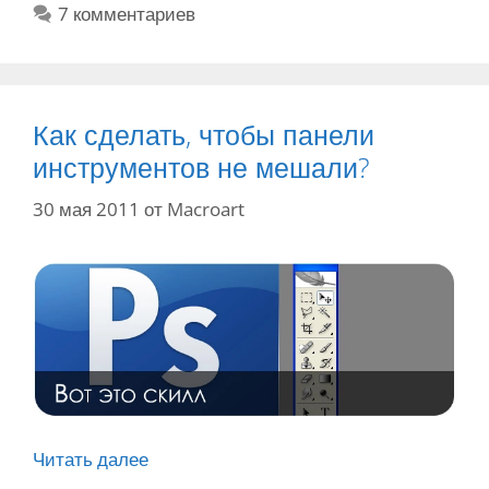
б
е
7 комментариев
н
р
т
и
и
к
е
к
и
х
и
о
Как сделать, чтобы панели
л
инструментов не мешали?
с
30 мая 2011
от
Macroart
т
а
в
ф
о
т
о
ш
о
п
Читать далее
К
е
а