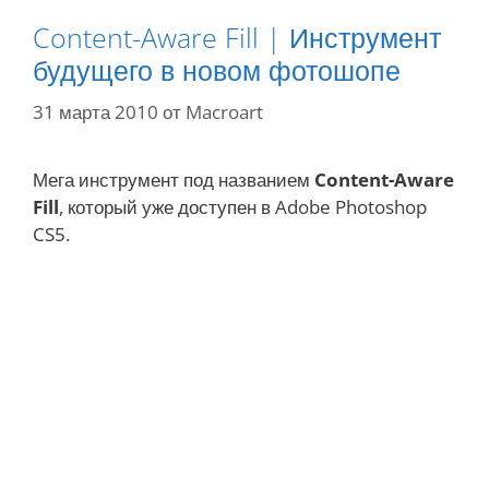
е
и
с
Content-Aware Fill | Инструмент
л
будущего в новом фотошопе
о
31 марта 2010
от
Macroart
ж
н
ы
Мега инструмент под названием
Content-Aware
х
Fill
, который уже доступен в Adobe Photoshop
о
CS5.
б
ъ
е
к
т
о
в