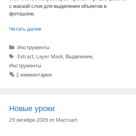
с маской слоя для выделения объектов в
фотошопе.
Читать далее
В
ы
д
Р
Инструменты
е
у
М
Extract
,
Layer Mask
,
Выделение
,
л
б
е
Инструменты
е
р
т
н
2 комментария
и
к
и
к
и
е
и
с
л
Новые уроки
о
29 октября 2009
от
Macroart
ж
н
ы