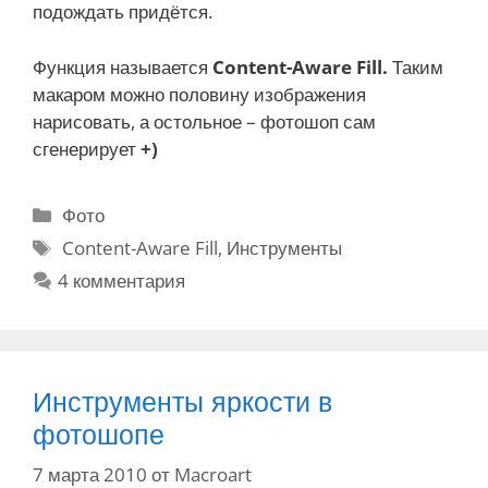
подождать придётся.
Функция называется
Content-Aware Fill.
Таким
макаром можно половину изображения
нарисовать, а остольное – фотошоп сам
сгенерирует
+)
Р
Фото
у
М
Content-Aware Fill
,
Инструменты
б
е
4 комментария
р
т
и
к
к
и
и
Инструменты яркости в
фотошопе
7 марта 2010
от
Macroart