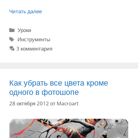
Читать далее
К
а
к
Р
Уроки
и
у
М
Инструменты
з
б
е
3 комментария
м
р
т
е
и
к
н
к
и
и
и
т
Как убрать все цвета кроме
ь
одного в фотошопе
р
28 октября 2012
от
Macroart
а
з
м
е
р