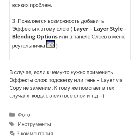
всяких проблем.
3. Появляется возможность добавить
Эффекты к этому слою (
Layer – Layer Style –
Blending
Options
или в панеле Слоёв в меню
реугольничка
)
В случае, если к чему-то нужно применить
Эффекты слоя: подсветку или тень – Layer via
Copy не заменим. К тому же помогает в тех
случаях, когда склеил все слои и т.д =)
Р
Фото
у
М
Инструменты
б
е
3 комментария
р
т