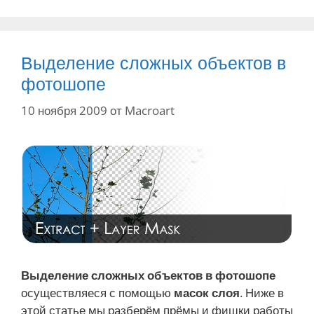
и
к
к
и
и
Выделение сложных объектов в
фотошопе
10 ноября 2009
от
Macroart
Выделение сложных объектов в фотошопе
осуществляеся с помощью
масок слоя
. Ниже в
этой статье мы разберём прёмы и фишки работы