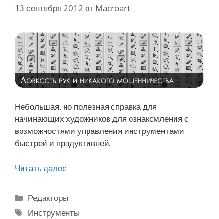
ф
13 сентября 2012
от
Macroart
ц
и
в
й
е
т
а
к
р
о
м
Небольшая, но полезная справка для
е
начинающих художников для ознакомления с
о
возможностями управления инструментами
д
быстрей и продуктивней.
н
о
Читать далее
Б
г
ы
о
с
Р
Редакторы
в
т
у
М
Инструменты
ф
р