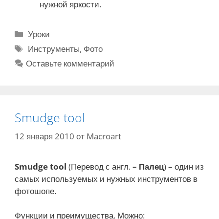
нужной яркости.
Р
Уроки
у
М
Инструменты
,
Фото
б
е
Оставьте комментарий
р
т
и
к
к
и
и
Smudge tool
12 января 2010
от
Macroart
Smudge tool
(Перевод с англ.
–
Палец
) – один из
самых используемых и нужных инструментов в
фотошопе.
Функции и преимущества. Можно: