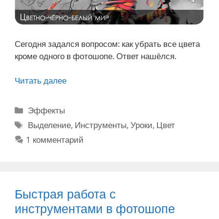
у
н
е
с
Сегодня задался вопросом: как убрать все цвета
к
кроме одного в фотошопе. Ответ нашёлся.
о
л
Читать далее
К
ь
а
к
к
Р
Эффекты
и
у
у
М
Выделение
,
Инструменты
,
Уроки
,
Цвет
х
б
б
е
1 комментарий
ф
р
р
т
о
а
и
к
т
т
к
и
о
ь
и
г
в
Быстрая работа с
р
с
инструментами в фотошопе
а
е