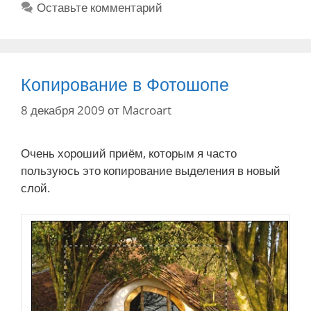
е
Оставьте комментарий
р
т
и
к
к
и
и
Копирование в Фотошопе
8 декабря 2009
от
Macroart
Очень хороший приём, которым я часто
пользуюсь это копирование выделения в новый
слой.