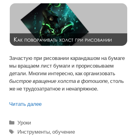
н
и
и
в
ф
о
т
Зачастую при рисовании карандашом на бумаге
о
мы вращаем лист бумаги и прорисовываем
ш
детали. Многим интересно, как организовать
о
быстрое вращение холста в фотошопе
, столь
п
же не трудозатратное и ненапряжное.
е
Читать далее
В
р
а
Р
Уроки
щ
у
М
Инструменты
,
обучение
е