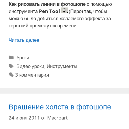
Как рисовать линии в фотошопе
с помощью
ш
н
инструмента
Pen Tool
(Перо) так, чтобы
о
и
можно было добиться желаемого эффекта за
п
я
короткий промежуток времени.
е
Читать далее
К
а
к
Р
Уроки
р
у
М
Видео уроки
,
Инструменты
и
б
е
3 комментария
с
р
т
о
и
к
в
к
и
а
и
т
Вращение холста в фотошопе
ь
24 июня 2011
от
Macroart
л
и