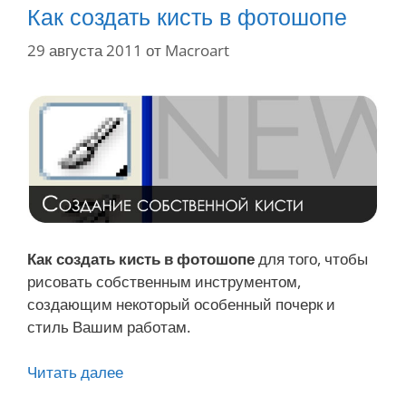
T
Как создать кисть в фотошопе
o
29 августа 2011
от
Macroart
o
l
S
A
I
|
Г
р
а
Как создать кисть в фотошопе
для того, чтобы
ф
рисовать собственным инструментом,
и
создающим некоторый особенный почерк и
ч
стиль Вашим работам.
е
с
Читать далее
К
к
а
и