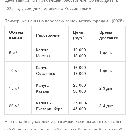
Цена зависит от трёх вещей: расстояние, объём, дата. В
2025 году средние тарифы по России такие:
Примерные цены на перевозку вещей между городами (2025)
Объём
Цена
Время
Расстояние
вещей
(руб.)
доставки
Калуга -
12 000-
5 м³
1 день
Москва
15 000
Калуга -
16 000-
10 м³
1 день
Смоленск
19 000
Калуга -
25 000-
15 м³
2-3 дня
Казань
30 000
Калуга -
35 000-
20 м³
3-4 дня
Екатеринбург
45 000
Это цена без упаковки и разгрузки. Если вы хотите, чтобы
всё было упаковано, разобрано и собрано - добавьте ещё