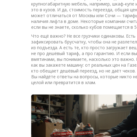
крупногабаритную мебель, например, шкаф-купе и
это в кузов. И да,
стоимость переезда
,
общая цен
может отличаться от Москвы или Сочи — тарифы 
наличия лифта в доме. Некоторые компании счита
если вы не знаете, сколько кубов помещается в 5
Что ещё важно? Не все грузчики одинаковы. Есть т
зафиксировать брусчатку, чтобы она не разлетела
из подъезда. А есть те, кто просто загружает в
не про дешёвый тариф, а про гарантию. И если вы
вмятинами, вы понимаете, насколько это важно. 
как вы закажете машину: от реальных цен на Газе
кто обещает дешёвый переезд, но не даёт чеков.
Вы найдёте ответы на вопросы, которые никто н
целой или превратится в хлам.