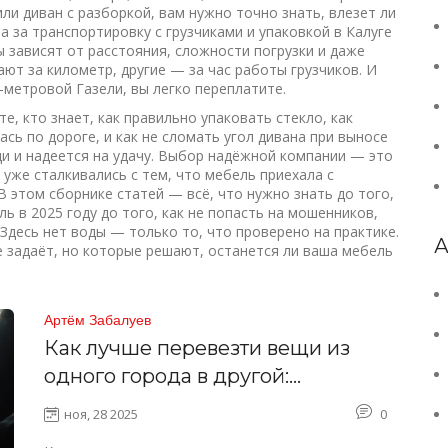
ли диван с разборкой, вам нужно точно знать, влезет ли
а за транспортировку с грузчиками и упаковкой
в Калуге
зависят от расстояния, сложности погрузки и даже
ют за километр, другие — за час работы грузчиков. И
-метровой Газели, вы легко переплатите.
е, кто знает, как правильно упаковать стекло, как
сь по дороге, и как не сломать угол дивана при выносе
ещи и надеется на удачу. Выбор надёжной компании — это
 уже сталкивались с тем, что мебель приехала с
В этом сборнике статей — всё, что нужно знать до того,
ль в 2025 году до того, как не попасть на мошенников,
 Здесь нет воды — только то, что проверено на практике.
А
е задаёт, но которые решают, останется ли ваша мебель
Артём Забалуев
Как лучше перевезти вещи из
одного города в другой:
пошаговая инструкция без
ноя, 28 2025
0
переплат