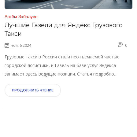
Артём Забалуев
Лучшие Газели для Яндекс Грузового
Такси
ноя, 6 2024
0
Грузовые такси в России стали неотъемлемой частью
городской логистики, и Газель на базе услуг Яндекса
занимает здесь ведущие позиции. Статья подробно
рассматривает, какие именно модели Газелей наиболее
востребованы для этих задач, их характеристики и
ПРОДОЛЖИТЬ ЧТЕНИЕ
преимущества. Узнайте, какие факторы влияют на выбор
этих автомобилей и как они помогают оптимизировать
процессы грузоперевозок. Делимся интересными фактами
об эксплуатационных тонкостях и даем советы по
эффективному выбору Газели для грузового такси.