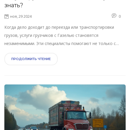
знать?
ноя, 29 2024
0
Когда дело доходит до переезда или транспортировки
грузов, услуги грузчиков с Газелью становятся
незаменимыми. Эти специалисты помогают не только с
погрузо-разгрузочными работами, но и тщательно
планируют весь процесс, чтобы обеспечить безопасность
ПРОДОЛЖИТЬ ЧТЕНИЕ
ваших вещей. Заказать грузчиков можно для различных
нужд: от квартирного переезда до доставки новой мебели.
Важно учитывать время обращения, стоимость и
профессионализм команды, чтобы получить качественный
сервис.