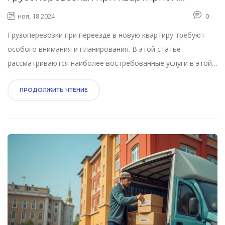
переезде
ноя, 18 2024
0
Грузоперевозки при переезде в новую квартиру требуют
особого внимания и планирования. В этой статье
рассматриваются наиболее востребованные услуги в этой
области, даются полезные советы для организации
процесса переезда без стресса и потерь. Узнайте, как
ПРОДОЛЖИТЬ ЧТЕНИЕ
выбрать надежную компанию, какие виды транспортировки
практикуются чаще всего и на что стоит обратить
внимание до и после переезда. Эта информация поможет
избежать множества ошибок и сохранит ваше время и
средства.