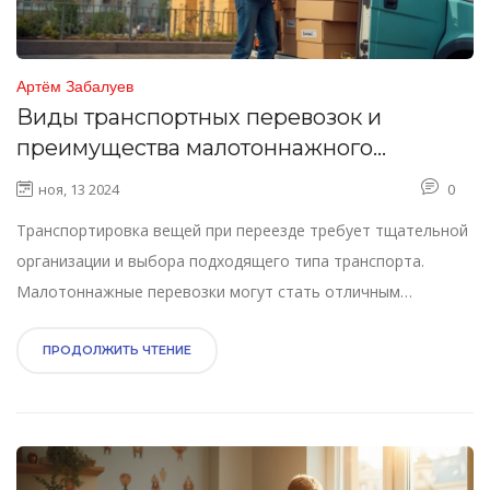
Артём Забалуев
Виды транспортных перевозок и
преимущества малотоннажного
транспорта
ноя, 13 2024
0
Транспортировка вещей при переезде требует тщательной
организации и выбора подходящего типа транспорта.
Малотоннажные перевозки могут стать отличным
решением благодаря своей мобильности и экономичности.
В статье рассматриваются основные виды транспортных
ПРОДОЛЖИТЬ ЧТЕНИЕ
перевозок и преимущества малотоннажной техники.
Особое внимание уделяется специфике таких перевозок, их
достоинствам и подсказкам для успешного переезда.