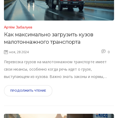
Артём Забалуев
Как максимально загрузить кузов
малотоннажного транспорта
ноя, 28 2024
0
Перевозка грузов на малотоннажном транспорте имеет
свои нюансы, особенно когда речь идет о грузе,
выступающем из кузова. Важно знать законы и нормы,
чтобы перевозка была безопасной и легальной.
Информация о том, сколько метров груза может выступать
ПРОДОЛЖИТЬ ЧТЕНИЕ
из кузова, поможет избежать штрафов и уменьшить риск
аварий. В статье обсуждаются правила, советы по упаковке
и интересные факты о перевозке крупногабаритных