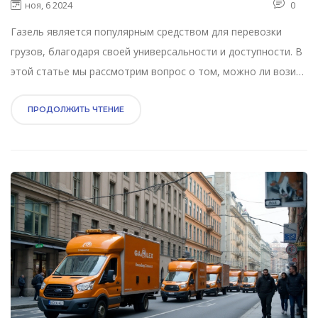
ноя, 6 2024
0
Газель является популярным средством для перевозки
грузов, благодаря своей универсальности и доступности. В
этой статье мы рассмотрим вопрос о том, можно ли возить
на Газели 3 тонны груза, какие существуют ограничения по
весу, какие риски это может включать и какие
ПРОДОЛЖИТЬ ЧТЕНИЕ
рекомендации дадут эксперты. Подробно обсудим аспекты
безопасности и технические моменты, которые важно
учесть при больших нагрузках.