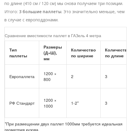
по длине (410 см / 120 см) мы снова получаем три позиции.
Итого:
3 большие паллеты
. Это значительно меньше, чем
в случае с европоддонами.
Сравнение вместимости паллет в ГАЗель 4 метра
Размеры
Тип
Количество
Количество
(Д×Ш),
паллеты
по ширине
по длине
мм
1200 ×
Европаллета
2
3
800
1200 ×
РФ Стандарт
1-2*
3
1000
*При размещении двух паллет 1000мм требуется идеальная
геометрия кузова.