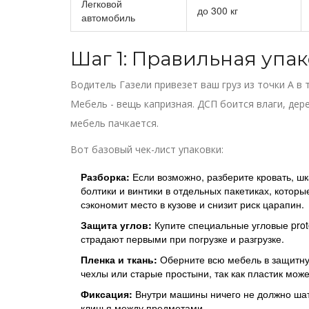
Легковой
до 300 кг
автомобиль
Шаг 1: Правильная упак
Водитель Газели привезет ваш груз из точки А в т
Мебель - вещь капризная. ДСП боится влаги, дер
мебель пачкается.
Вот базовый чек-лист упаковки:
Разборка:
Если возможно, разберите кровать, шк
болтики и винтики в отдельных пакетиках, которы
сэкономит место в кузове и снизит риск царапин.
Защита углов:
Купите специальные угловые prote
страдают первыми при погрузке и разгрузке.
Пленка и ткань:
Оберните всю мебель в защитну
чехлы или старые простыни, так как пластик може
Фиксация:
Внутри машины ничего не должно шат
клинья между предметами.