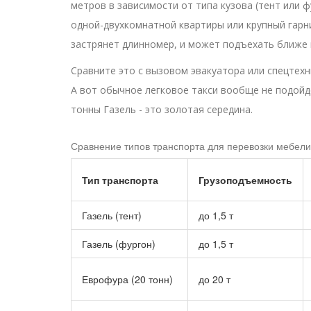
метров в зависимости от типа кузова (тент или 
одной-двухкомнатной квартиры или крупный гарни
застрянет длинномер, и может подъехать ближе к
Сравните это с вызовом эвакуатора или спецтех
А вот обычное легковое такси вообще не подойде
тонны Газель - это золотая середина.
Сравнение типов транспорта для перевозки мебели
Тип транспорта
Грузоподъемность
Газель (тент)
до 1,5 т
Газель (фургон)
до 1,5 т
Еврофура (20 тонн)
до 20 т