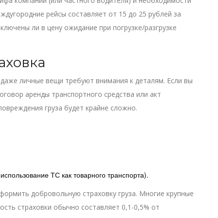
рифа компании (или частного водителя) и необходимости
еждугородние рейсы составляет от 15 до 25 рублей за
включены ли в цену ожидание при погрузке/разгрузке
аховка
о даже личные вещи требуют внимания к деталям. Если вы
договор аренды транспортного средства или акт
повреждения груза будет крайне сложно.
использование ТС как товарного транспорта).
формить добровольную страховку груза. Многие крупные
ость страховки обычно составляет 0,1-0,5% от