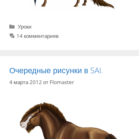
Р
Уроки
у
14 комментариев
б
р
и
к
Очередные рисунки в SAI.
и
4 марта 2012
от
Flomaster