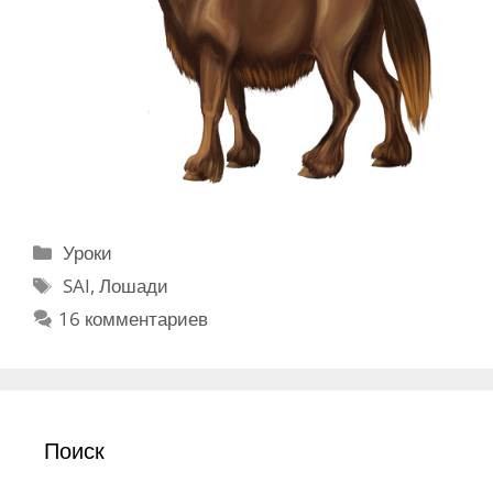
Р
Уроки
у
М
SAI
,
Лошади
б
е
16 комментариев
р
т
и
к
к
и
и
Поиск