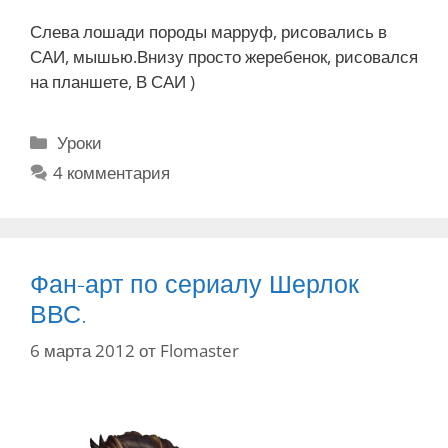
Слева лошади породы марруф, рисовались в
САИ, мышью.Внизу просто жеребенок, рисовался
на планшете, В САИ )
Р
Уроки
у
4 комментария
б
р
и
к
Фан-арт по сериалу Шерлок
и
ВВС.
6 марта 2012
от
Flomaster