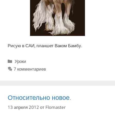
Рисую в САИ, планшет Ваком Бамбу.
Р
Уроки
у
7 комментариев
б
р
и
к
Относительно новое.
и
13 апреля 2012
от
Flomaster