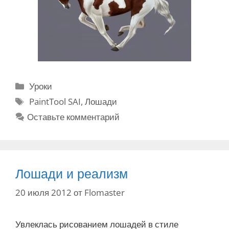
Р
Уроки
у
М
PaintTool SAI
,
Лошади
б
е
Оставьте комментарий
р
т
и
к
к
и
и
Лошади и реализм
20 июля 2012
от
Flomaster
Увлеклась рисованием лошадей в стиле