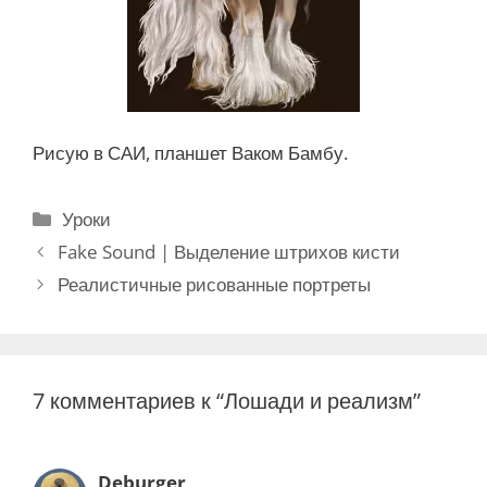
Рисую в САИ, планшет Ваком Бамбу.
Р
Уроки
у
Н
Fake Sound | Выделение штрихов кисти
б
а
Реалистичные рисованные портреты
р
в
и
и
к
г
и
а
7 комментариев к “Лошади и реализм”
ц
и
я
Deburger