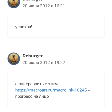
з
20 июля 2012 в 16:21
а
п
и
с
успехов!
и
Deburger
20 июля 2012 в 19:27
если сравнить с этим
https://macroart.ru/macrolink-10245
–
прогресс на лицо