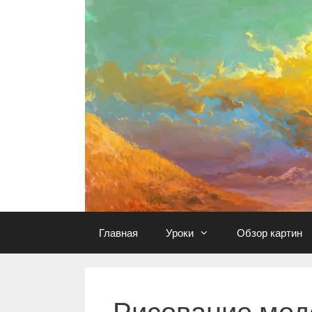
Перейти
к
содержимому
Главная
Уроки
Обзор картин
Рисование мод