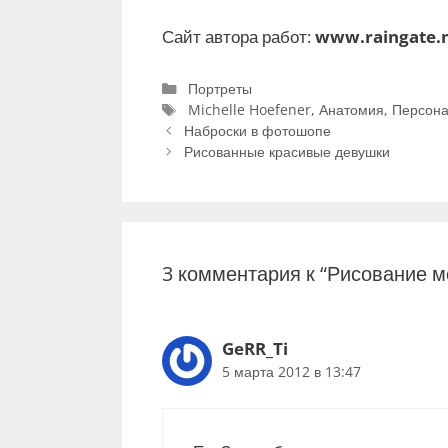
Сайт автора работ:
www.raingate.
Р
Портреты
у
М
Michelle Hoefener
,
Анатомия
,
Персон
Н
б
е
Наброски в фотошопе
а
р
т
Рисованные красивые девушки
в
и
к
и
к
и
г
и
а
ц
3 комментария к “Рисование 
и
я
з
а
GeRR_Ti
п
5 марта 2012 в 13:47
и
с
и