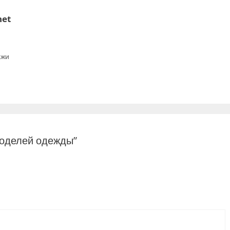
net
ажи
моделей одежды”