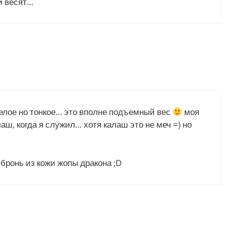
и весят…
желое но тонкое… это вполне подъемный вес
моя
аш, когда я служил… хотя калаш это не меч =) но
 бронь из кожи жопы дракона ;D