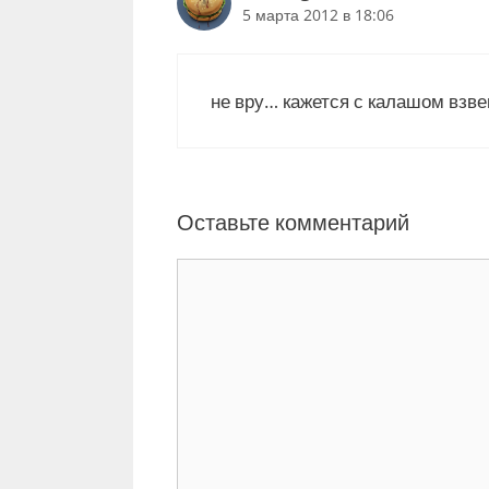
5 марта 2012 в 18:06
не вру… кажется с калашом взве
Оставьте комментарий
К
о
м
м
е
н
т
а