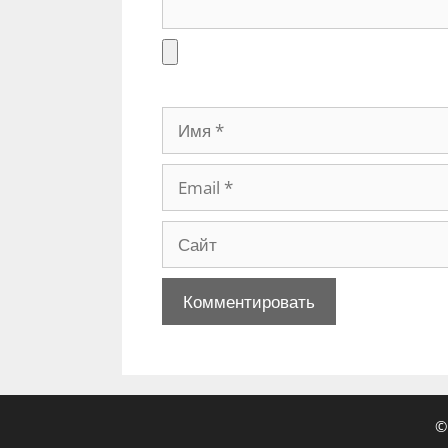
р
и
й
И
м
я
E
m
a
С
i
а
l
й
т
©