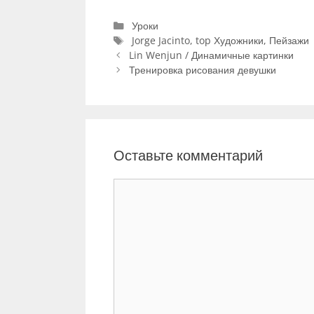
Р
Уроки
у
М
Jorge Jacinto
,
top Художники
,
Пейзажи
Н
б
е
Lin Wenjun / Динамичные картинки
а
р
т
Тренировка рисования девушки
в
и
к
и
к
и
г
и
а
ц
Оставьте комментарий
и
я
К
з
а
о
п
м
и
м
с
е
и
н
т
а