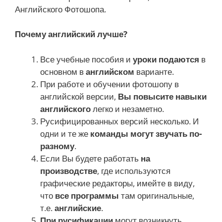
Английского Фотошопа.
Почему английский лучше?
Все учебные пособия и
уроки подаются
в
основном в
английском
варианте.
При работе и обучении фотошопу в
английской версии,
Вы повысите навыки
английского
легко и незаметно.
Русифицированных версий несколько. И
одни и те же
команды могут звучать по-
разному
.
Если Вы будете работать
на
производстве
, где используются
графические редакторы, имейте в виду,
что
все программы
там оригинальные,
т.е.
английские
.
При русификации
могут возникнуть