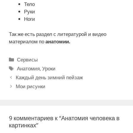
Тело
Руки
Ноги
Так же есть раздел с литературой и видео
материалом по
анатомии.
Р
Сервисы
у
М
Анатомия
,
Уроки
б
е
Н
Каждый день зимний пейзаж
р
т
а
Мои рисунки
и
к
в
к
и
и
и
г
а
9 комментариев к “Анатомия человека в
ц
картинках”
и