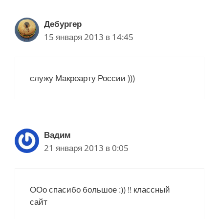
я
з
Дебургер
а
15 января 2013 в 14:45
п
и
с
служу Макроарту России )))
и
Вадим
21 января 2013 в 0:05
ООо спасибо большое :)) !! классный
сайт