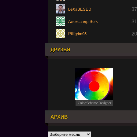
LeXaBESED
37
Александр.Berk
31
Pilligrim95
20
ДРУЗЬЯ
АРХИВ