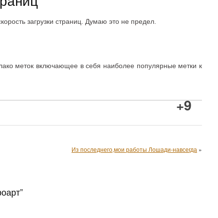
траниц
орость загрузки страниц. Думаю это не предел.
лако меток включающее в себя наиболее популярные метки к
+9
Из последнего,мои работы Лошади-навсегда
»
роарт”