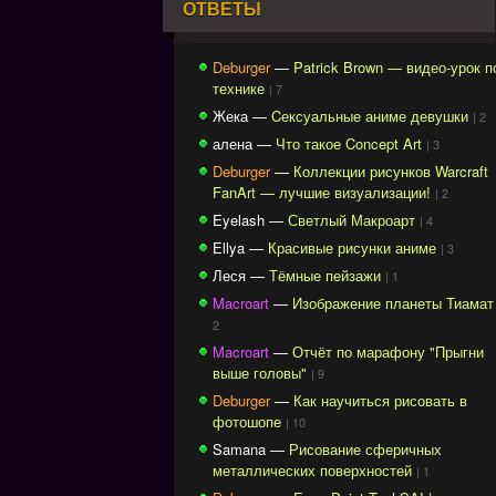
ОТВЕТЫ
Deburger
—
Patrick Brown — видео-урок п
технике
| 7
Жека —
Cексуальные аниме девушки
| 2
алена —
Что такое Concept Art
| 3
Deburger
—
Коллекции рисунков Warcraft
FanArt — лучшие визуализации!
| 2
Eyelash —
Светлый Макроарт
| 4
Ellya —
Красивые рисунки аниме
| 3
Леся —
Тёмные пейзажи
| 1
Macroart
—
Изображение планеты Тиамат
2
Macroart
—
Отчёт по марафону "Прыгни
выше головы"
| 9
Deburger
—
Как научиться рисовать в
фотошопе
| 10
Samana —
Рисование сферичных
металлических поверхностей
| 1