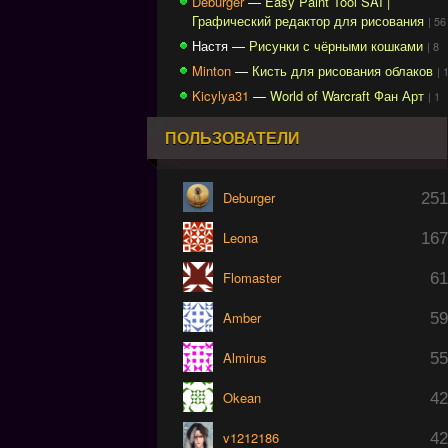
Deburger
—
Easy Paint Tool SAI |
Графический редактор для рисования
| 56
Настя —
Рисунки с чёрными кошками
| 8
Minton
—
Кисть для рисования облаков
| 
Kicylya31
—
World of Warcraft Фан Арт
| 1
ПОЛЬЗОВАТЕЛИ
Deburger
251
Leona
167
Flomaster
61
Amber
59
Almirus
55
Okean
42
v1212186
42