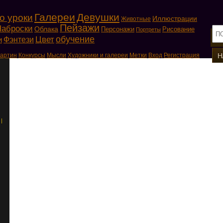
Галереи
Девушки
о уроки
Иллюстрации
Животные
Пейзажи
Наброски
Облака
Персонажи
Рисование
Портреты
обучение
Цвет
Фэнтези
и
картин
Конкурсы
Мысли
Художники и галереи
Метки
Вход
Регистрация
|