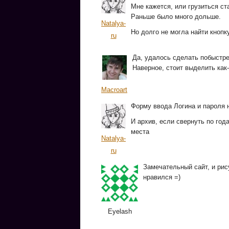
Мне кажется, или грузиться ст
Раньше было много дольше.
Natalya-
Но долго не могла найти кнопк
ru
Да, удалось сделать побыстре
Наверное, стоит выделить как-
Macroart
Форму ввода Логина и пароля 
И архив, если свернуть по год
места
Natalya-
ru
Замечательный сайт, и рис
нравился =)
Eyelash