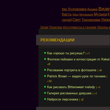
Виде
top Художники
Аниме
Музыка
Кисть
Мотивация
Лицо
Свет
Урок
Тренировки
людей
Уроки
Практика
Инструменты и техники
Обзоры 
РЕКОМЕНДАЦИИ
Как хорошо ты рисуешь?
| +1
Фэнтези пейзажи и иллюстрации от Kekai
+5
Рисование портрета в фотошопе
| +6
Patrick Brown — видео-урок по технике
|
+12
Как рисовать Bittersweet melody
| +1
Галерея рисованных девушек
| +1
Набросок персонажа
| +2