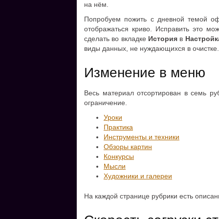
на нём.
Попробуем пожить с дневной темой оф
отображаться криво. Исправить это мо
сделать во вкладке
История
в
Настройк
виды данных, не нуждающихся в очистке.
Изменение в меню
Весь материал отсортирован в семь руб
ограничение.
Уроки
Практика
Инструменты и техники
Обзоры картин
Конкурсы
Мысли
Художники и галереи
На каждой странице рубрики есть описа