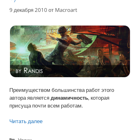
9 декабря 2010
от
Macroart
Преимуществом большинства работ этого
автора является
динамичность
, которая
присуща почти всем работам.
Читать далее
Ж
и
в
Р