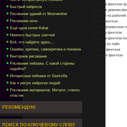
Картинки фентези эр
Быстрый набросок
Игры для девочек фе
Рисование зданий от Moonworker
Заставки на рабочий
Рисование ночи
Цветы фентези
Широкоформатные о
Ещё одна копия Kekai
Костюмы фентези
Немного быстрых скетчей
Картинки фентези п
Всё, что найдёте здесь…
Фентези он лайн
Ошибки, критика, самокритика и похвала
Топ книг фентези
Смешное фентези
Векторное рисование
Рисование пейзажа. С какой стороны
подойти?
Интересные пейзажи от Geckzilla
Как я рисую наброски людей
Рисование материалов. Металл, стекло,
пластик.
РЕКОМЕНДУЮ
ПОИСК ПО КЛЮЧЕВОМУ СЛОВУ