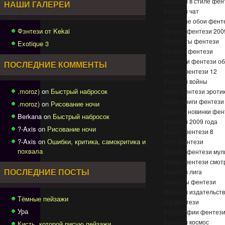
Девушки в стиле фен
НАШИ ГАЛЕРЕИ
Фентези чат
Красивые обои фент
Фэнтези от Kekai
Лучшее фентези 200
Портреты фентези
Exotique 3
Русалки фентези
Картинки фентези о
ПОСЛЕДНИЕ КОММЕНТЫ
Финал фентези 12
Фентези войны
.moroz)
on
Быстрый набросок
Обои фентези эроти
Аудио книги фентези
.moroz)
on
Рисование ночи
Скачать новинки фен
Berkana on
Быстрый набросок
Фентези 2009 года
?-Axis on
Рисование ночи
Финал фентези 8
?-Axis on
Ошибки, критика, самокритика и
Клуб фентези
похвала
Онлайн фентези му
Финал фентези смот
Фентези лига
ПОСЛЕДНИЕ ПОСТЫ
Монстры фентези
Фентези издательст
Тёмные пейзажи
rpg фентези
Ура
Фотографии фентез
Фентези космос
Кисть, которой рисую пейзажи