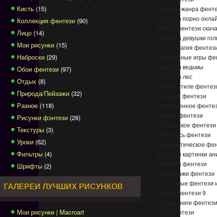
Кисть
(15)
Фильмы жанра фент
Фентези порно онла
Коллекция фентези
(90)
Финал фентези скача
Лицо
(14)
Фентези девушки го
Мои рисунки
(15)
Серия магия фентез
Наброски
(29)
Браузерные игры фе
Фентези ведьмы
Обои фентези
(97)
Фентези лес
Отдых
(8)
Обои в стиле фентез
Природа/Пейзажи
(32)
Галерея фентези
Разное
(118)
Современное фенте
Десерт фентези
Рисунки фэнтези
(28)
Славянское фентези
Текстуры
(3)
Живопись фентези
Уроки
(62)
Юмористическое фен
Фильтры
(4)
Фентези картинки ан
Графика фентези
Шрифты
(2)
Персонажи фентези
Карточные фентези 
ГАЛЕРЕИ ЛУЧШИХ РИСУНКОВ
Финал фентези 9
Новые книги фентез
Мои рисунки | Macroart
Эро фентези