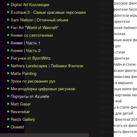
Скачать русское фен
Digital Art Коллекция
Читать фентези бес
Exotique.3 - Самые красивые персонажи
Лучшие фентези игр
Sam Nielson | Отличный объем
Лошади фентези
Fan Art "World of Warcraft"
Электронная библио
Фоны фентези
Аниме со светотенями
Популярные книги ф
Аниме | Часть 1
Фентези рпг
Аниме | Часть 2
Фентези стихи
Рисунки от BjornWirtz
Рыцари фентези
Игры онлайн в стиле
Nathie's Landscapes | Пейзажи Фэнтези
Историческое фенте
Matte Painting
Аниме романтика фе
Уроки по рисованию рук
Фентези в марьино
Мегаподборка цифровых рисунков
Интересные книги ф
Фентези картинки лю
Портреты от Azurelle
Фентези яой
Matt Gaser
Шахматы в стиле фе
Revenskar
Фентези для детей
Reiq's Gallery
Новинки фентези 20
Что почитать из фен
Oswald
как рисовать фентез