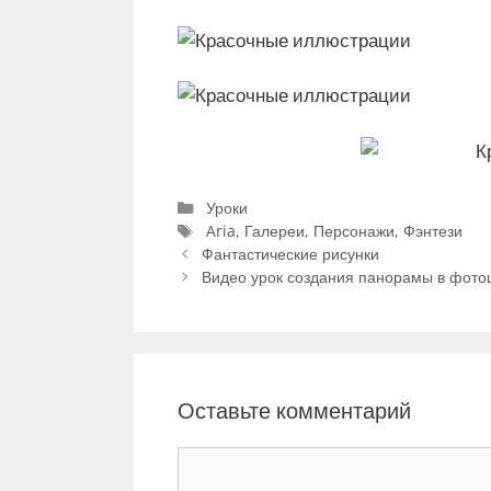
Р
Уроки
у
М
Aria
,
Галереи
,
Персонажи
,
Фэнтези
Н
б
е
Фантастические рисунки
а
р
т
Видео урок создания панорамы в фот
в
и
к
и
к
и
г
и
а
ц
Оставьте комментарий
и
я
К
з
а
о