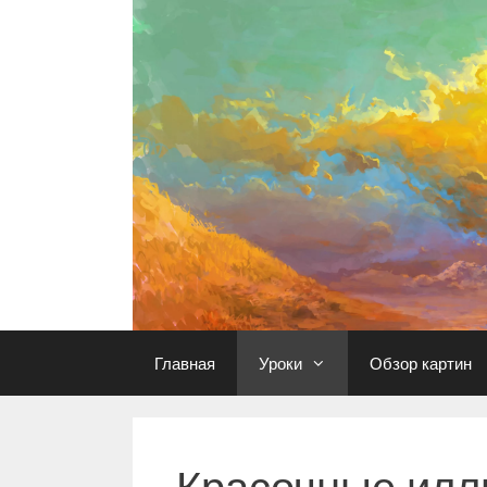
Перейти
к
содержимому
Главная
Уроки
Обзор картин
Красочные илл