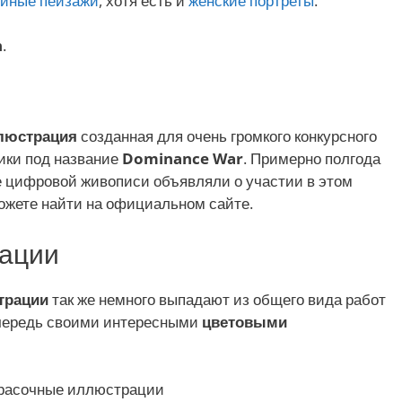
ийные
пейзажи
, хотя есть и
женские
портреты
.
n
.
люстрация
созданная для очень громкого конкурсного
ики под название
Dominance War
. Примерно полгода
 цифровой живописи объявляли о участии в этом
ожете найти на официальном сайте.
ации
трации
так же немного выпадают из общего вида работ
очередь своими интересными
цветовыми