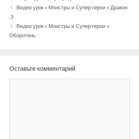
б
е
Н
Видео урок » Монстры и Супер-герои » Дракон
р
т
а
.3
и
к
в
Видео урок » Монстры и Супер-герои »
к
и
и
и
Оборотень
г
а
ц
и
Оставьте комментарий
я
з
К
а
о
п
м
и
м
с
е
и
н
т
а