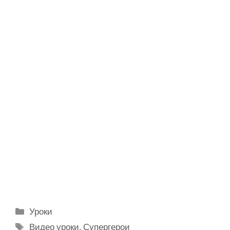
Р
Уроки
у
М
Видео уроки
,
Супергерои