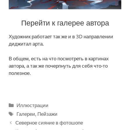
Перейти к галерее автора
Художник работает так же и в 3D направлении
диджитал арта.
В общем, есть на что посмотреть в картинах
автора, а так же почерпнуть для себя что-то
полезное.
Р
Иллюстрации
у
М
Галереи
,
Пейзажи
б
е
Н
Северное сияние в фотошопе
р
т
а