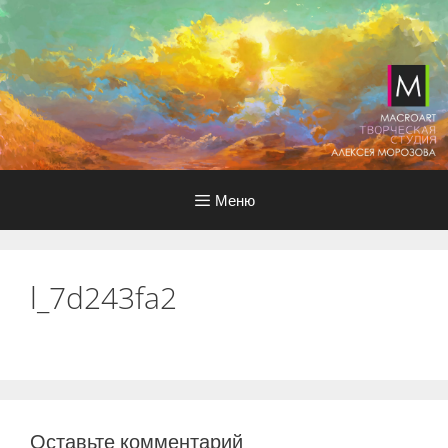
Перейти
к
содержимому
Меню
l_7d243fa2
Оставьте комментарий