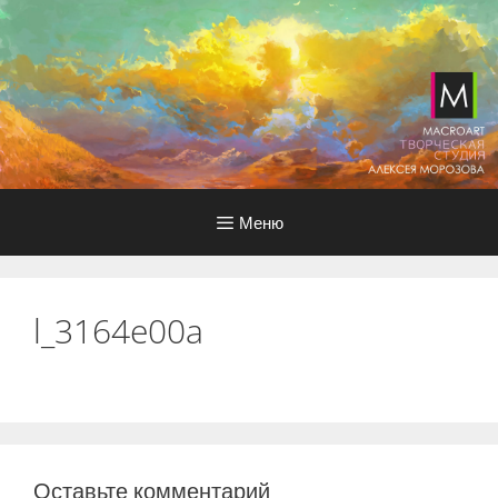
Перейти
к
содержимому
Меню
l_3164e00a
Оставьте комментарий