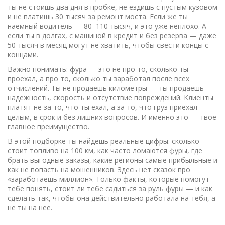
ты не стоишь два дня в пробке, не ездишь с пустым кузовом
и не платишь 30 тысяч за ремонт моста. Если же ты
наемный водитель — 80–110 тысяч, и это уже неплохо. А
если ты в долгах, с машиной в кредит и без резерва — даже
50 тысяч в месяц могут не хватить, чтобы свести концы с
концами.
Важно понимать: фура — это не про то, сколько ты
проехал, а про то, сколько ты заработал после всех
отчислений. Ты не продаешь километры — ты продаешь
надежность, скорость и отсутствие повреждений. Клиенты
платят не за то, что ты ехал, а за то, что груз приехал
целым, в срок и без лишних вопросов. И именно это — твое
главное преимущество.
В этой подборке ты найдешь реальные цифры: сколько
стоит топливо на 100 км, как часто ломаются фуры, где
брать выгодные заказы, какие регионы самые прибыльные и
как не попасть на мошенников. Здесь нет сказок про
«заработаешь миллион». Только факты, которые помогут
тебе понять, стоит ли тебе садиться за руль фуры — и как
сделать так, чтобы она действительно работала на тебя, а
не ты на нее.