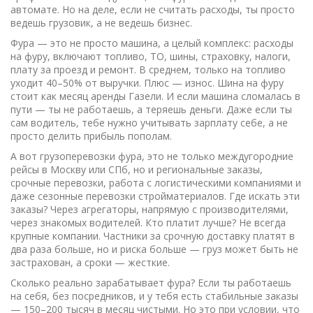
автомате. Но на деле, если не считать расходы, ты просто
ведешь грузовик, а не ведешь бизнес.
Фура — это не просто машина, а целый комплекс:
расходы
на фуру
,
включают топливо, ТО, шины, страховку, налоги,
плату за проезд и ремонт
. В среднем, только на топливо
уходит 40–50% от выручки. Плюс — износ. Шина на фуру
стоит как месяц аренды Газели. И если машина сломалась в
пути — ты не работаешь, а теряешь деньги. Даже если ты
сам водитель, тебе нужно учитывать зарплату себе, а не
просто делить прибыль пополам.
А вот
грузоперевозки фура
,
это не только междугородние
рейсы в Москву или СПб, но и региональные заказы,
срочные перевозки, работа с логистическими компаниями и
даже сезонные перевозки стройматериалов
. Где искать эти
заказы? Через агрегаторы, напрямую с производителями,
через знакомых водителей. Кто платит лучше? Не всегда
крупные компании. Частники за срочную доставку платят в
два раза больше, но и риска больше — груз может быть не
застрахован, а сроки — жесткие.
Сколько реально зарабатывает фура? Если ты работаешь
на себя, без посредников, и у тебя есть стабильные заказы
— 150–200 тысяч в месяц чистыми. Но это при условии, что