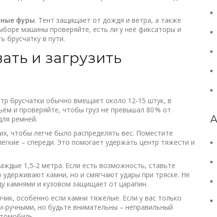
нные фуры
. Тент защищает от дождя и ветра, а также
ыборе машины проверяйте, есть ли у неё фиксаторы и
ь брусчатку в пути.
ать и загрузить
етр брусчатки обычно вмещает около 12‑15 штук, в
ём и проверяйте, чтобы груз не превышал 80 % от
А
для ремней.
их, чтобы легче было распределять вес. Поместите
лёгкие – спереди. Это помогает удержать центр тяжести и
аждые 1,5‑2 метра. Если есть возможность, ставьте
 удерживают камни, но и смягчают удары при тряске. Не
ду камнями и кузовом защищает от царапин.
чик, особенно если камни тяжёлые. Если у вас только
и‑ручными, но будьте внимательны – неправильный
втомобиль.