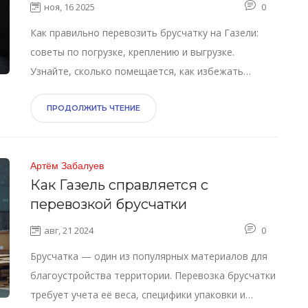
погрузке, креплению и
ноя, 16 2025
0
безопасности
Как правильно перевозить брусчатку на Газели:
советы по погрузке, креплению и выгрузке.
Узнайте, сколько помещается, как избежать
повреждений и что брать с собой.
ПРОДОЛЖИТЬ ЧТЕНИЕ
Артём Забалуев
Как Газель справляется с
перевозкой брусчатки
авг, 21 2024
0
Брусчатка — один из популярных материалов для
благоустройства территории. Перевозка брусчатки
требует учета её веса, специфики упаковки и