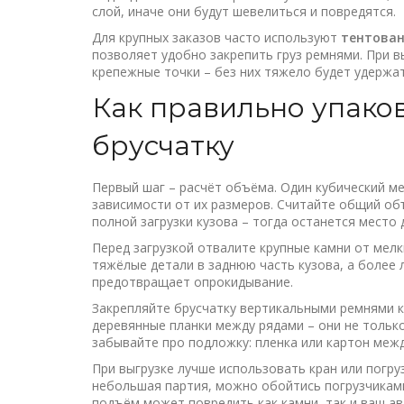
слой, иначе они будут шевелиться и повредятся.
Для крупных заказов часто используют
тентова
позволяет удобно закрепить груз ремнями. При в
крепежные точки – без них тяжело будет удержат
Как правильно упаков
брусчатку
Первый шаг – расчёт объёма. Один кубический м
зависимости от их размеров. Считайте общий объ
полной загрузки кузова – тогда останется место 
Перед загрузкой отвалите крупные камни от мелк
тяжёлые детали в заднюю часть кузова, а более 
предотвращает опрокидывание.
Закрепляйте брусчатку вертикальными ремнями к
деревянные планки между рядами – они не только
забывайте про подложку: пленка или картон меж
При выгрузке лучше использовать кран или погруз
небольшая партия, можно обойтись погрузчикам
подъём может повредить как камни, так и ваш а