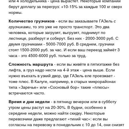
или 4 холодильника - цена вырастет. Некоторые компании
берут доплату за перегруз: +10-15% за каждые 100 кг сверх
нормы.
Количество грузчиков
- если вы заказываете ГАЗель
с
грузчиками
, то это уже не просто транспорт. Это два
человека, которые загрузят, выгрузят, поднимут по
лестнице, разберут и соберут. Без них - 2000-3000 руб. С
двумя грузчиками - 5000-7000 руб. В среднем, грузчики
стоят 1500-2000 руб. за час. И если ваш переезд займёт 3
часа - это 4500-6000 руб. только за труд.
Сложность маршрута
- если вы живёте в пятиэтажке без
лифта, а груз надо нести на 4-й этаж - цена выше. Если
нужно въехать в узкий двор, где ГАЗель еле проезжает -
тоже плюс. В Калуге, например, в старых микрорайонах
типа «Заречье» или «Сосновый бор» такие «плюсы»
встречаются часто.
Время и дни недели
- в пятницу вечером или в субботу
утром цены растут на 20-30%. В будни, особенно в
середине недели, можно найти скидку. Некоторые
перевозчики даже предлагают «тихий час»: если вы
согласны на перевозку в понедельник с 10 до 14, они снизят