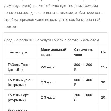
услуг грузчиков), расчет обычно идет по двум схемами:
почасовая аренда или оплата за километр. Для перевозки
стройматериалов чаще используется комбинированный
подход.
Средние расценки на услуги ГАЗели в Калуге (июль 2026)
Минимальный
Стоимость
Тип услуги
Стои
заказ
часа
ГАЗель-Тент
800 - 1 200
2-3 часа
25 - 3
(до 1.5 т)
₽
ГАЗель-Фургон
900 - 1 400
2-3 часа
30 - 4
(закрытый)
₽
ГАЗель-Борт
700 - 1 000
2-3 часа
20 - 3
(открытый)
₽
Доставка из