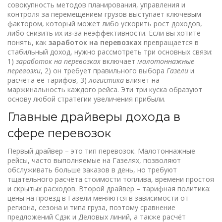
совокупность методов планирования, управления и
контроля за перемещением грузов
выступает ключевым
фактором, который может либо ускорить рост доходов,
либо снизить их из‑за неэффективности. Если вы хотите
понять, как
заработок на перевозках
превращается в
стабильный доход, нужно рассмотреть три основных связи:
1)
заработок на перевозках
включает
малотоннажные
перевозки
, 2) он требует правильного выбора
Газели
и
расчёта её тарифов, 3)
логистика
влияет на
маржинальность каждого рейса. Эти три куска образуют
основу любой стратегии увеличения прибыли.
Главные драйверы дохода в
сфере перевозок
Первый драйвер – это тип перевозок. Малотоннажные
рейсы, часто выполняемые на Газелях, позволяют
обслуживать больше заказов в день, но требуют
тщательного расчёта стоимости топлива, времени простоя
и скрытых расходов. Второй драйвер – тарифная политика:
цены на проезд в Газели меняются в зависимости от
региона, сезона и типа груза, поэтому сравнение
предложений Сдэк и Деловых линий, а также расчёт