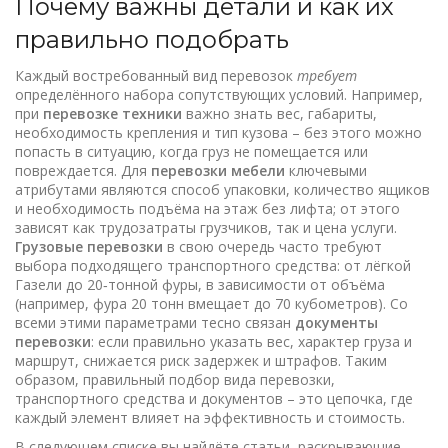
Почему важны детали и как их
правильно подобрать
Каждый востребованный вид перевозок
требует
определённого набора сопутствующих условий. Например,
при
перевозке техники
важно знать вес, габариты,
необходимость крепления и тип кузова – без этого можно
попасть в ситуацию, когда груз не помещается или
повреждается. Для
перевозки мебели
ключевыми
атрибутами являются способ упаковки, количество ящиков
и необходимость подъёма на этаж без лифта; от этого
зависят как трудозатраты грузчиков, так и цена услуги.
Грузовые перевозки
в свою очередь часто требуют
выбора подходящего транспортного средства: от лёгкой
Газели до 20‑тонной фуры, в зависимости от объёма
(например, фура 20 тонн вмещает до 70 кубометров). Со
всеми этими параметрами тесно связан
документы
перевозки
: если правильно указать вес, характер груза и
маршрут, снижается риск задержек и штрафов. Таким
образом, правильный подбор вида перевозки,
транспортного средства и документов – это цепочка, где
каждый элемент влияет на эффективность и стоимость.
В следующем списке вы найдёте статьи, раскрывающие