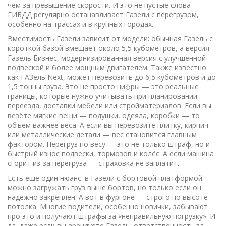
чем за превышение скорости. И это не пустые слова —
ГИБДД регулярно останавливает Газели с перегрузом,
особенно на трассах и в крупных городах.
Вместимость Газели зависит от модели: обычная Газель с
короткой базой вмещает около 5,5 кубометров, а версия
Газель Бизнес
,
модернизированная версия с улучшенной
подвеской и более мощным двигателем
. Также известно
как
ГАЗель Next
, может перевозить до 6,5 кубометров и до
1,5 тонны груза
. Это не просто цифры — это реальные
границы, которые нужно учитывать при планировании
переезда, доставки мебели или стройматериалов. Если вы
везёте мягкие вещи — подушки, одеяла, коробки — то
объём важнее веса. А если вы перевозите плитку, кирпич
или металлические детали — вес становится главным
фактором. Перегруз по весу — это не только штраф, но и
быстрый износ подвески, тормозов и колёс. А если машина
сгорит из-за перегруза — страховка не заплатит.
Есть ещё один нюанс: в Газели с бортовой платформой
можно загружать груз выше бортов, но только если он
надёжно закреплён. А вот в фургоне — строго по высоте
потолка. Многие водители, особенно новички, забывают
про это и получают штрафы за «неправильную погрузку». И
да, даже если вы арендуете Газель, ответственность за