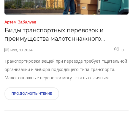
Артём Забалуев
Виды транспортных перевозок и
преимущества малотоннажного
транспорта
ноя, 13 2024
0
Транспортировка вещей при переезде требует тщательной
организации и выбора подходящего типа транспорта.
Малотоннажные перевозки могут стать отличным
решением благодаря своей мобильности и экономичности.
В статье рассматриваются основные виды транспортных
ПРОДОЛЖИТЬ ЧТЕНИЕ
перевозок и преимущества малотоннажной техники.
Особое внимание уделяется специфике таких перевозок, их
достоинствам и подсказкам для успешного переезда.