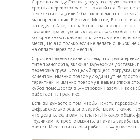
Спрос на
аренду Газели
,
услугу, которую заказыв
срочных перевозок
растет каждый год. Люди не х
перевезти шкаф или 10 мешков цемента. Газель
маневренностью. В Калуге, Москве, Ростове и даж
на неделю. А те, кто работает на ней постоянно,
грузовик при регулярных перевозках, особенно в 
которые знают, как найти клиентов и не переплач
месяц. Но это только если не делать ошибок: не 
на оплату через три месяца.
Спрос на Газель связан и с тем, что
грузоперевоз
типе транспорта, включая курьерские доставки, 
перевозка груза. Это целый процесс: погрузка, к
клиентом. Именно поэтому люди ищут не просто ма
гарантией. И именно поэтому в вашем списке сто
кубов помещается в 5-метровой Газели, и как изб
работает на практике.
Если вы думаете о том, чтобы начать перевозки 
цифры: сколько реально зарабатывают, какие тари
что делать, если вам не платят. Никаких общих ф
грузчикам не просто выжить, а начать зарабатыв
растет. И если вы готовы работать — у вас есть