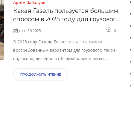
Артём Забалуев
Какая Газель пользуется большим
спросом в 2025 году для грузового
такси?
окт, 30 2025
0
В 2025 году Газель Бизнес остаётся самым
востребованным вариантом для грузового такси -
надёжная, дешёвая в обслуживании и легко
ремонтируемая. Газель Next и старые модели
менее выгодны.
ПРОДОЛЖИТЬ ЧТЕНИЕ