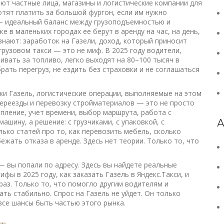
ают частные лица, магазины и логистические компании для
отят платить за большой фургон, если им нужно
 — идеальный баланс между грузоподъемностью и
е в маленьких городах ее берут в аренду на час, на день,
 знают:
заработок на Газели
,
доход, который приносит
грузовом такси
— это не миф. В 2025 году водители,
ивать за топливо, легко выходят на 80–100 тысяч в
брать перегруз, не ездить без страховки и не соглашаться
ки Газель
,
логистические операции, выполняемые на этом
переезды и перевозку стройматериалов
— это не просто
репление, учет времени, выбор маршрута, работа с
шину, а решение: с грузчиками, с упаковкой, с
А
лько статей про то, как перевозить мебель, сколько
ежать отказа в аренде. Здесь нет теории. Только то, что
— вы попали по адресу. Здесь вы найдете реальные
фы в 2025 году, как заказать Газель в Яндекс.Такси, и
раз. Только то, что помогло другим водителям и
ать стабильно. Спрос на Газель не уйдет. Он только
 все шансы быть частью этого рынка.