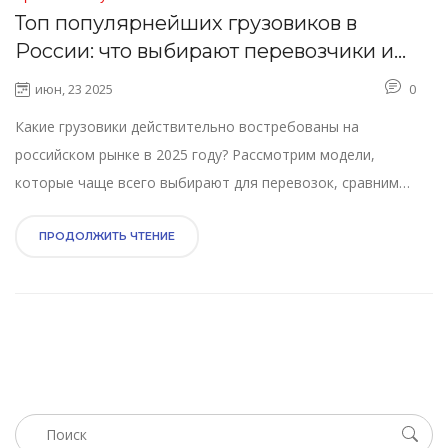
Топ популярнейших грузовиков в
России: что выбирают перевозчики и
почему
июн, 23 2025
0
Какие грузовики действительно востребованы на
российском рынке в 2025 году? Рассмотрим модели,
которые чаще всего выбирают для перевозок, сравним
ключевые параметры, расскажем про популярные бренды. В
статье приведены советы по выбору грузовика и реальные
ПРОДОЛЖИТЬ ЧТЕНИЕ
данные рынка. Подборка написана в живой манере —
максимально полезно для тех, кто столкнулся с выбором
коммерческого транспорта.