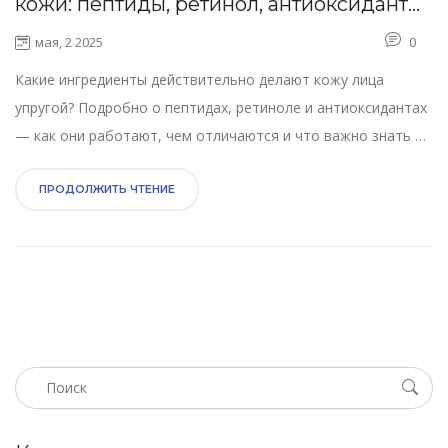
кожи: пептиды, ретинол, антиоксиданты
и правильное сочетание с процедурами
мая, 2 2025
0
Какие ингредиенты действительно делают кожу лица
упругой? Подробно о пептидах, ретиноле и антиоксидантах
— как они работают, чем отличаются и что важно знать о
сочетании этих компонентов с салонными процедурами.
Привожу практические советы для ежедневного ухода и
ПРОДОЛЖИТЬ ЧТЕНИЕ
рассказываю о тонкостях выбора косметики для улучшения
тургора кожи.