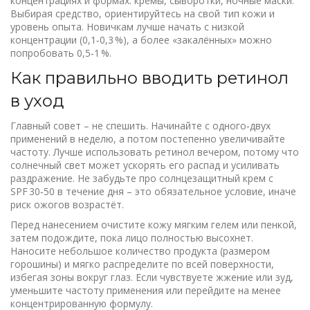
концентрациях и формах: кремы, сыворотки, ночные маски.
Выбирая средство, ориентируйтесь на свой тип кожи и
уровень опыта. Новичкам лучше начать с низкой
концентрации (0,1‑0,3 %), а более «закалённых» можно
попробовать 0,5‑1 %.
Как правильно вводить ретинол
в уход
Главный совет – не спешить. Начинайте с одного‑двух
применений в неделю, а потом постепенно увеличивайте
частоту. Лучше использовать ретинол вечером, потому что
солнечный свет может ускорять его распад и усиливать
раздражение. Не забудьте про солнцезащитный крем с
SPF 30‑50 в течение дня – это обязательное условие, иначе
риск ожогов возрастёт.
Перед нанесением очистите кожу мягким гелем или пенкой,
затем подождите, пока лицо полностью высохнет.
Наносите небольшое количество продукта (размером
горошины) и мягко распределите по всей поверхности,
избегая зоны вокруг глаз. Если чувствуете жжение или зуд,
уменьшите частоту применения или перейдите на менее
концентрированную формулу.