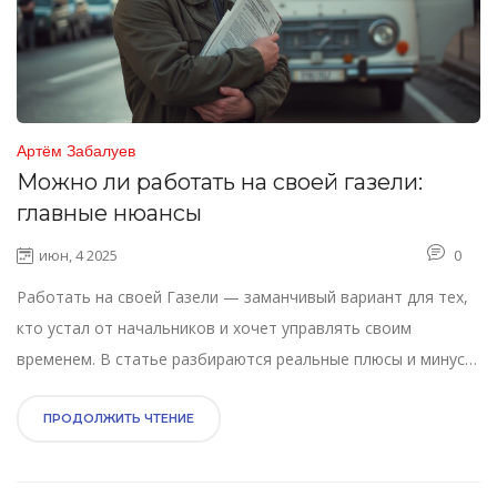
Артём Забалуев
Можно ли работать на своей газели:
главные нюансы
июн, 4 2025
0
Работать на своей Газели — заманчивый вариант для тех,
кто устал от начальников и хочет управлять своим
временем. В статье разбираются реальные плюсы и минусы
этого дела, типичные ошибки начинающих, а еще
интересные факты о документах, клиентах и расходах.
ПРОДОЛЖИТЬ ЧТЕНИЕ
Здесь вы найдёте советы из жизни, как стартовать и не
прогореть. Узнаете, насколько реально заработать, и чем