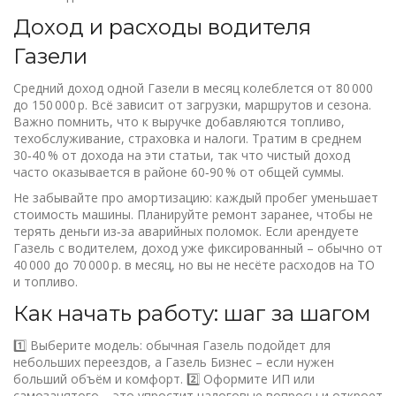
Доход и расходы водителя
Газели
Средний доход одной Газели в месяц колеблется от 80 000
до 150 000 р. Всё зависит от загрузки, маршрутов и сезона.
Важно помнить, что к выручке добавляются топливо,
техобслуживание, страховка и налоги. Тратим в среднем
30‑40 % от дохода на эти статьи, так что чистый доход
часто оказывается в районе 60‑90 % от общей суммы.
Не забывайте про амортизацию: каждый пробег уменьшает
стоимость машины. Планируйте ремонт заранее, чтобы не
терять деньги из‑за аварийных поломок. Если арендуете
Газель с водителем, доход уже фиксированный – обычно от
40 000 до 70 000 р. в месяц, но вы не несёте расходов на ТО
и топливо.
Как начать работу: шаг за шагом
1️⃣ Выберите модель: обычная Газель подойдет для
небольших переездов, а Газель Бизнес – если нужен
больший объём и комфорт. 2️⃣ Оформите ИП или
самозанятого – это упростит налоговые вопросы и откроет