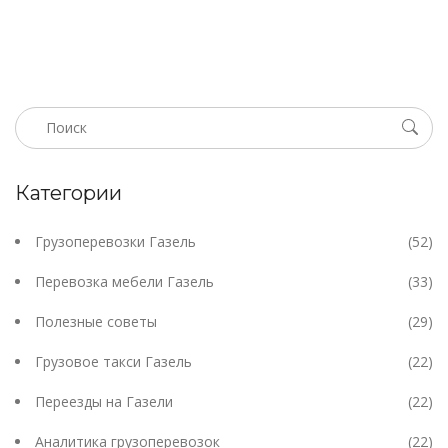
надо жертвовать ради свободного графика. Всё
рассказывается простым языком, без лишней воды.
Категории
Грузоперевозки Газель
(52)
Перевозка мебели Газель
(33)
Полезные советы
(29)
Грузовое такси Газель
(22)
Переезды на Газели
(22)
Аналитика грузоперевозок
(22)