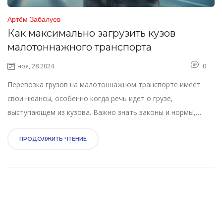
Артём Забалуев
Как максимально загрузить кузов
малотоннажного транспорта
ноя, 28 2024
0
Перевозка грузов на малотоннажном транспорте имеет
свои нюансы, особенно когда речь идет о грузе,
выступающем из кузова. Важно знать законы и нормы,
чтобы перевозка была безопасной и легальной.
Информация о том, сколько метров груза может выступать
ПРОДОЛЖИТЬ ЧТЕНИЕ
из кузова, поможет избежать штрафов и уменьшить риск
аварий. В статье обсуждаются правила, советы по упаковке
и интересные факты о перевозке крупногабаритных
предметов.