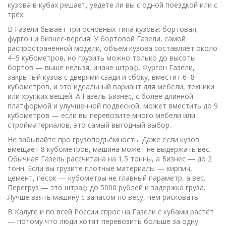
кузова в кубах решает, уедете ли вы с одной поездкой или с
трёх.
В Газели бывает три основных типа кузова: бортовая,
фургон и бизнес-версия. У
бортовой Газели
,
самой
распространённой модели, объём кузова составляет около
4–5 кубометров
, но грузить можно только до высоты
бортов — выше нельзя, иначе штраф.
Фургон Газели
,
закрытый кузов с дверями сзади и сбоку, вместит 6–8
кубометров
, и это идеальный вариант для мебели, техники
или хрупких вещей. А
Газель Бизнес
,
с более длинной
платформой и улучшенной подвеской, может вместить до 9
кубометров
— если вы перевозите много мебели или
стройматериалов, это самый выгодный выбор.
Не забывайте про грузоподъёмность. Даже если кузов
вмещает 8 кубометров, машина может не выдержать вес.
Обычная Газель рассчитана на 1,5 тонны, а Бизнес — до 2
тонн. Если вы грузите плотные материалы — кирпич,
цемент, песок — кубометры не главный параметр, а вес.
Перегруз — это штраф до 5000 рублей и задержка груза.
Лучше взять машину с запасом по весу, чем рисковать.
В Калуге и по всей России спрос на Газели с кубами растёт
— потому что люди хотят перевозить больше за одну