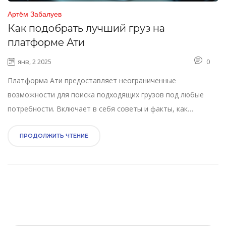
Артём Забалуев
Как подобрать лучший груз на
платформе Ати
янв, 2 2025
0
Платформа Ати предоставляет неограниченные
возможности для поиска подходящих грузов под любые
потребности. Включает в себя советы и факты, как
эффективно использовать этот ресурс для малотоннажных
перевозок. Значимость правильного выбора груза
ПРОДОЛЖИТЬ ЧТЕНИЕ
подчёркнут несколькими подходами, от анализа репутации
партнёра до грамотного использования фильтров. Таким
образом, можно обеспечить стабильный поток работы и
надёжные партнёрские отношения в бизнесе
грузоперевозок.