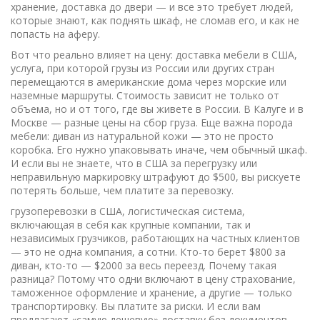
хранение, доставка до двери — и все это требует людей,
которые знают, как поднять шкаф, не сломав его, и как не
попасть на аферу.
Вот что реально влияет на цену:
доставка мебели в США
,
услуга, при которой грузы из России или других стран
перемещаются в американские дома через морские или
наземные маршруты
. Стоимость зависит не только от
объема, но и от того, где вы живете в России. В Калуге и в
Москве — разные цены на сбор груза. Еще важна порода
мебели: диван из натуральной кожи — это не просто
коробка. Его нужно упаковывать иначе, чем обычный шкаф.
И если вы не знаете, что в США за перегрузку или
неправильную маркировку штрафуют до $500, вы рискуете
потерять больше, чем платите за перевозку.
грузоперевозки в США
,
логистическая система,
включающая в себя как крупные компании, так и
независимых грузчиков, работающих на частных клиентов
— это не одна компания, а сотни. Кто-то берет $800 за
диван, кто-то — $2000 за весь переезд. Почему такая
разница? Потому что одни включают в цену страхование,
таможенное оформление и хранение, а другие — только
транспортировку. Вы платите за риски. И если вам
предлагают «самую дешевую» доставку без документов —