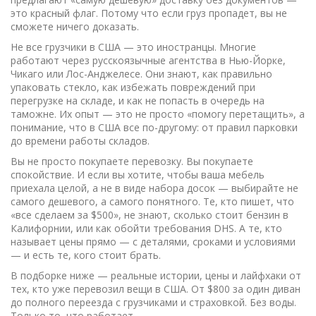
это красный флаг. Потому что если груз пропадет, вы не
сможете ничего доказать.
Не все грузчики в США — это иностранцы. Многие
работают через русскоязычные агентства в Нью-Йорке,
Чикаго или Лос-Анджелесе. Они знают, как правильно
упаковать стекло, как избежать повреждений при
перегрузке на складе, и как не попасть в очередь на
таможне. Их опыт — это не просто «помогу перетащить», а
понимание, что в США все по-другому: от правил парковки
до времени работы складов.
Вы не просто покупаете перевозку. Вы покупаете
спокойствие. И если вы хотите, чтобы ваша мебель
приехала целой, а не в виде набора досок — выбирайте не
самого дешевого, а самого понятного. Те, кто пишет, что
«все сделаем за $500», не знают, сколько стоит бензин в
Калифорнии, или как обойти требования DHS. А те, кто
называет цены прямо — с деталями, сроками и условиями
— и есть те, кого стоит брать.
В подборке ниже — реальные истории, цены и лайфхаки от
тех, кто уже перевозил вещи в США. От $800 за один диван
до полного переезда с грузчиками и страховкой. Без воды.
Только то, что работает.