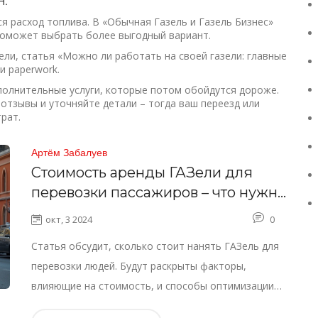
Н.
ся расход топлива. В «Обычная Газель и Газель Бизнес»
 поможет выбрать более выгодный вариант.
ели, статья «Можно ли работать на своей газели: главные
и paperwork.
ополнительные услуги, которые потом обойдутся дороже.
отзывы и уточняйте детали – тогда ваш переезд или
рат.
Артём Забалуев
Стоимость аренды ГАЗели для
перевозки пассажиров – что нужно
знать
окт, 3 2024
0
Статья обсудит, сколько стоит нанять ГАЗель для
перевозки людей. Будут раскрыты факторы,
влияющие на стоимость, и способы оптимизации
затрат. Информация будет полезна как компаниям,