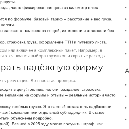
аршруты.
орода, часто фиксированная цена за километр плюс
тся по формуле: базовый тариф + расстояние + вес груза.
 налоги.
ны зависят от количества вещей, их тяжести и этажности без
ор, страховка груза, оформление ТТН и путевого листа.
ом или включен в комплексный пакет. Например, в
сняются нюансы выбора грузчиков и скрытые расходы.
брать надёжную фирму
А
ить репутацию. Вот простая проверка:
входит в цену: топливо, налоги, ожидание, страховка.
е внимание на форумы и отзывы – реальные истории часто
евозку тяжёлых грузов. Это важный показатель надёжности.
вечает: компания или отдельный субподрядчик. В статье
детали объяснены подробно.
ной). Без неё в 2025 году можно получить штраф, как