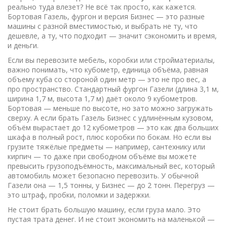
реально туда влезет? Не всё так просто, как кажется.
Бортовая Газель, фургон и версия Бизнес — это разные
машины с разной вместимостью, и выбрать не ту, что
дешевле, а ту, что подходит — значит сэкономить и время,
и деньги.
Если вы перевозите мебель, коробки или стройматериалы,
важно понимать, что
кубометр
,
единица объёма, равная
объему куба со стороной один метр
— это не про вес, а
про пространство. Стандартный фургон Газели (длина 3,1 м,
ширина 1,7 м, высота 1,7 м) даёт около 9 кубометров.
Бортовая — меньше по высоте, но зато можно загружать
сверху. А если брать Газель Бизнес с удлинённым кузовом,
объём вырастает до 12 кубометров — это как два больших
шкафа в полный рост, плюс коробки по бокам. Но если вы
грузите тяжёлые предметы — например, сантехнику или
кирпич — то даже при свободном объёме вы можете
превысить
грузоподъёмность
,
максимальный вес, который
автомобиль может безопасно перевозить
. У обычной
Газели она — 1,5 тонны, у Бизнес — до 2 тонн. Перегруз —
это штраф, пробки, поломки и задержки.
Не стоит брать большую машину, если груза мало. Это
пустая трата денег. И не стоит экономить на маленькой —