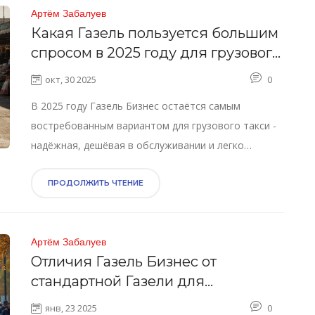
Артём Забалуев
Какая Газель пользуется большим
спросом в 2025 году для грузового
такси?
окт, 30 2025
0
В 2025 году Газель Бизнес остаётся самым
востребованным вариантом для грузового такси -
надёжная, дешёвая в обслуживании и легко
ремонтируемая. Газель Next и старые модели
менее выгодны.
ПРОДОЛЖИТЬ ЧТЕНИЕ
Артём Забалуев
Отличия Газель Бизнес от
стандартной Газели для
грузоперевозок
янв, 23 2025
0