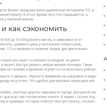
я.
одели Бизнес предусмотрены удлинённые интервалы ТО, а
мониторингу. В итоге время простоя сокращается, а
м у базовой версии.
 и как сэкономить
30 000 до 55 000 рублей в месяц, в зависимости от
платить, сравните цены у нескольких операторов,
ние, ТО) и проверьте наличие скидок для длительных
А
оторый уже знает особенности модели: он умеет
о и может быстро решить любые мелкие поломки. Такие
ия на топливе и времени окупается за несколько рейсов.
ищете отдельно, обратите внимание на «заправки» в виде
аренду посуточно. Это удобно для разовых переездов или
пливо, платные дороги, парковка в городе. Для расчётов
 + (расход × км) + возможные налоги. В наших статьях под
улы и примеры, которые помогут быстро понять, сколько