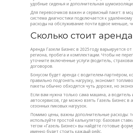
удобные сиденья и дополнительная шумоизоляци
Для перевозчиков важен и сервисный пакет: в м
система диагностики подключается к удалённому 
расходы на обслуживание почти вдвое меньше, че
Сколько стоит аренда
Аренда Газели Бизнес в 2025 году варьируется от 
региона, пробега и комплектации. Чтобы не пере
уточните включённые услуги (водитель, страхова
договоров.
Бонусом будет аренда с водителем‑партнёром, к
правильно подгонять нагрузку, экономит топлив
пакеты обычно обходятся чуть дороже, но эконом
Если вам нужна только сама машина, а водитель 
автосервисов, где можно взять Газель Бизнес в 
сезонных пиковых нагрузок.
Помимо цены, важны дополнительные расходы: то
используйте простой калькулятор: базовая ставка
тегом «Газель Бизнес» вы найдёте готовые форм
именно будет стоить каждый рейс.