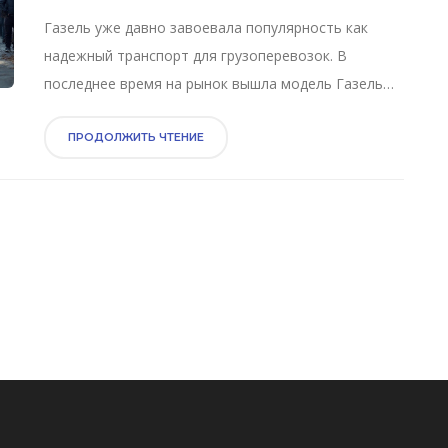
Газель уже давно завоевала популярность как
надежный транспорт для грузоперевозок. В
последнее время на рынок вышла модель Газель
Бизнес, предлагающая значительные
преимущества для предпринимателей. В статье
ПРОДОЛЖИТЬ ЧТЕНИЕ
расскажем, каковы ключевые различия между
Газель Бизнес и обычной Газелью, обсудим
особенности их эксплуатации и экономические
выгоды. Рассмотрим, какую из них стоит выбрать
для вашего бизнеса.