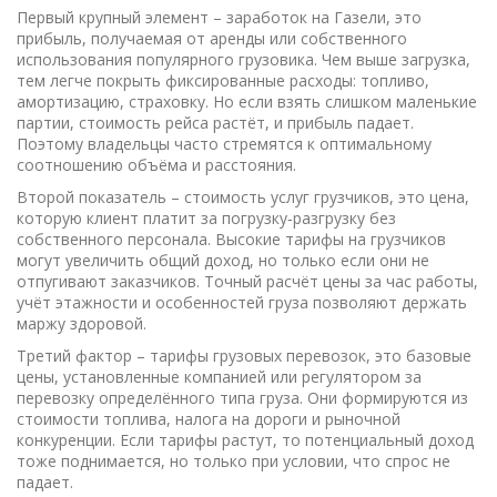
Первый крупный элемент –
заработок на Газели
,
это
прибыль, получаемая от аренды или собственного
использования популярного грузовика
. Чем выше загрузка,
тем легче покрыть фиксированные расходы: топливо,
амортизацию, страховку. Но если взять слишком маленькие
партии, стоимость рейса растёт, и прибыль падает.
Поэтому владельцы часто стремятся к оптимальному
соотношению объёма и расстояния.
Второй показатель –
стоимость услуг грузчиков
,
это цена,
которую клиент платит за погрузку‑разгрузку без
собственного персонала
. Высокие тарифы на грузчиков
могут увеличить общий доход, но только если они не
отпугивают заказчиков. Точный расчёт цены за час работы,
учёт этажности и особенностей груза позволяют держать
маржу здоровой.
Третий фактор –
тарифы грузовых перевозок
,
это базовые
цены, установленные компанией или регулятором за
перевозку определённого типа груза
. Они формируются из
стоимости топлива, налога на дороги и рыночной
конкуренции. Если тарифы растут, то потенциальный доход
тоже поднимается, но только при условии, что спрос не
падает.