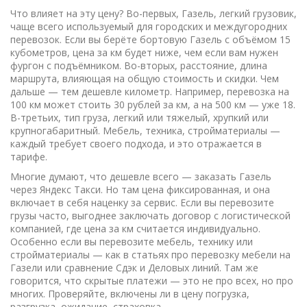
Что влияет на эту цену? Во-первых,
Газель
,
легкий грузовик,
чаще всего используемый для городских и междугородних
перевозок
. Если вы берёте бортовую Газель с объёмом 15
кубометров, цена за км будет ниже, чем если вам нужен
фургон с подъёмником. Во-вторых,
расстояние
,
длина
маршрута, влияющая на общую стоимость и скидки
. Чем
дальше — тем дешевле километр. Например, перевозка на
100 км может стоить 30 рублей за км, а на 500 км — уже 18.
В-третьих,
тип груза
,
легкий или тяжелый, хрупкий или
крупногабаритный
. Мебель, техника, стройматериалы —
каждый требует своего подхода, и это отражается в
тарифе.
Многие думают, что дешевле всего — заказать Газель
через Яндекс Такси. Но там цена фиксированная, и она
включает в себя наценку за сервис. Если вы перевозите
грузы часто, выгоднее заключать договор с логистической
компанией, где цена за км считается индивидуально.
Особенно если вы перевозите мебель, технику или
стройматериалы — как в статьях про перевозку мебели на
Газели или сравнение Сдэк и Деловых линий. Там же
говорится, что скрытые платежи — это не про всех, но про
многих. Проверяйте, включены ли в цену погрузка,
разгрузка, ожидание, страховка.