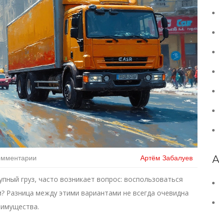
омментарии
Артём Забалуев
А
упный груз, часто возникает вопрос: воспользоваться
ли? Разница между этими вариантами не всегда очевидна
еимущества.