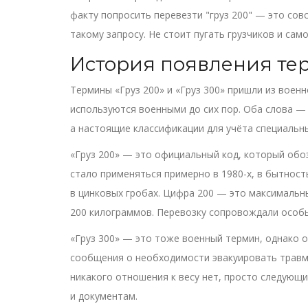
факту попросить перевезти "груз 200" — это сов
такому запросу. Не стоит пугать грузчиков и са
История появления те
Термины «Груз 200» и «Груз 300» пришли из воен
используются военными до сих пор. Оба слова — 
а настоящие классификации для учёта специальны
«Груз 200» — это официальный код, который обо
стало применяться примерно в 1980-х, в бытнос
в цинковых гробах. Цифра 200 — это максимальн
200 килограммов. Перевозку сопровождали особ
«Груз 300» — это тоже военный термин, однако о
сообщения о необходимости эвакуировать травми
никакого отношения к весу нет, просто следующи
и документам.