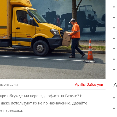
мментарии
Артём Забалуев
А
» при обсуждении переезда офиса на Газели? Не
 даже используют их не по назначению. Давайте
е перевозки.