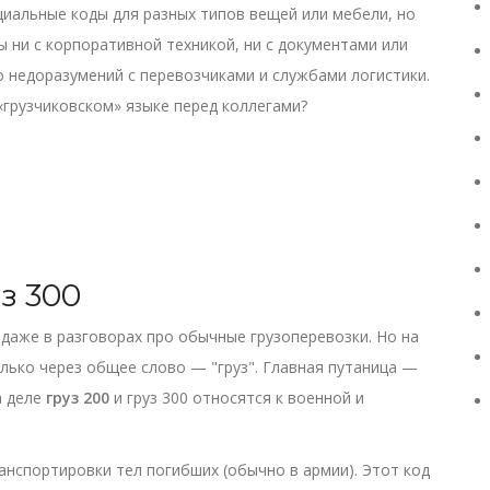
циальные коды для разных типов вещей или мебели, но
ны ни с корпоративной техникой, ни с документами или
о недоразумений с перевозчиками и службами логистики.
«грузчиковском» языке перед коллегами?
уз 300
 даже в разговорах про обычные грузоперевозки. Но на
лько через общее слово — "груз". Главная путаница —
а деле
груз 200
и груз 300 относятся к военной и
анспортировки тел погибших (обычно в армии). Этот код