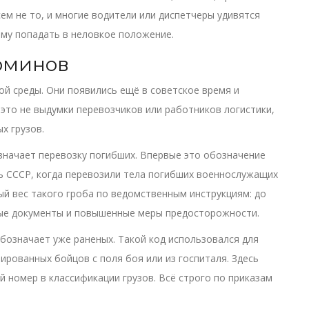
сем не то, и многие водители или диспетчеры удивятся
мому попадать в неловкое положение.
рминов
ной среды. Они появились ещё в советское время и
это не выдумки перевозчиков или работников логистики,
х грузов.
значает перевозку погибших. Впервые это обозначение
ть СССР, когда перевозили тела погибших военнослужащих
ый вес такого гроба по ведомственным инструкциям: до
ые документы и повышенные меры предосторожности.
бозначает уже раненых. Такой код использовался для
рованных бойцов с поля боя или из госпиталя. Здесь
й номер в классификации грузов. Всё строго по приказам