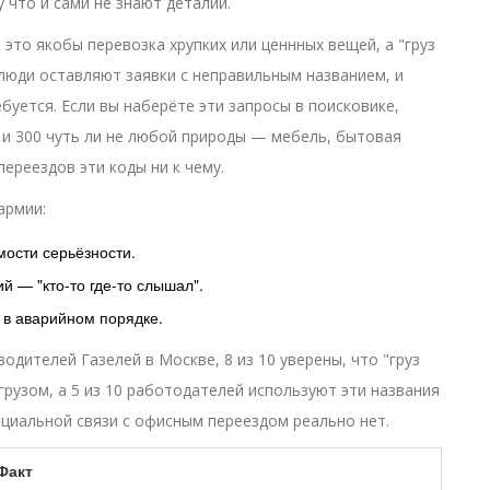
 что и сами не знают деталий.
" это якобы перевозка хрупких или ценнных вещей, а "груз
 люди оставляют заявки с неправильным названием, и
буется. Если вы наберёте эти запросы в поисковике,
 и 300 чуть ли не любой природы — мебель, бытовая
ереездов эти коды ни к чему.
армии:
мости серьёзности.
й — "кто-то где-то слышал".
 в аварийном порядке.
одителей Газелей в Москве, 8 из 10 уверены, что "груз
грузом, а 5 из 10 работодателей используют эти названия
ициальной связи с офисным переездом реально нет.
Факт