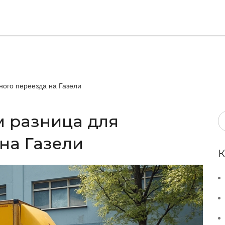
сного переезда на Газели
ем разница для
на Газели
К