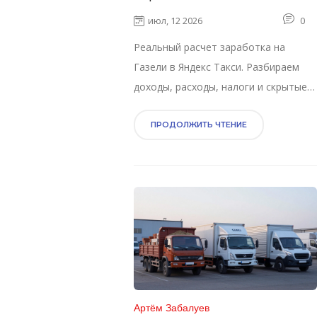
Яндекс Такси: реальные
июл, 12 2026
0
цифры и расходы
Реальный расчет заработка на
Газели в Яндекс Такси. Разбираем
доходы, расходы, налоги и скрытые
издержки. Узнайте, сколько остается
в кармане после бензина и ремонта.
ПРОДОЛЖИТЬ ЧТЕНИЕ
Артём Забалуев