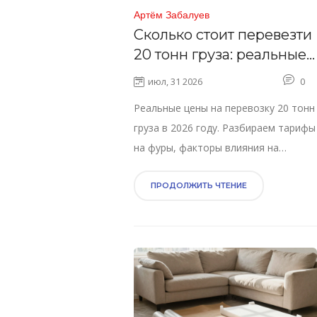
Артём Забалуев
Сколько стоит перевезти
20 тонн груза: реальные
цены и варианты в 2026
июл, 31 2026
0
году
Реальные цены на перевозку 20 тонн
груза в 2026 году. Разбираем тарифы
на фуры, факторы влияния на
стоимость и советы по экономии
бюджета.
ПРОДОЛЖИТЬ ЧТЕНИЕ