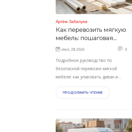
Артём Забалуев
Как перевозить мягкую
мебель: пошаговая
инструкция, упаковка и
июл, 28 2026
0
защита от повреждений
Подробное руководство по
безопасной перевозке мягкой
мебели: как упаковать диван и
кресло, выбрать транспорт и
избежать повреждений обивки при
ПРОДОЛЖИТЬ ЧТЕНИЕ
переезде.