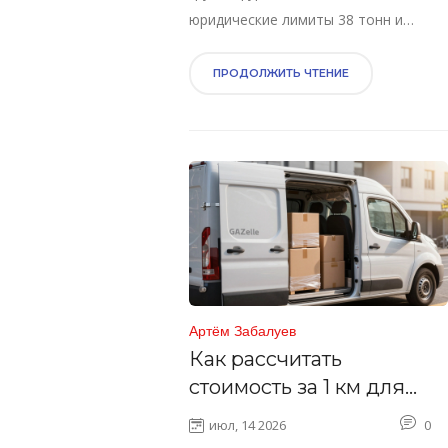
юридические лимиты 38 тонн и
особенности разных прицепов.
Советы по расчету.
ПРОДОЛЖИТЬ ЧТЕНИЕ
Артём Забалуев
Как рассчитать
стоимость за 1 км для
грузоперевозок Газель:
июл, 14 2026
0
формулы и реальные