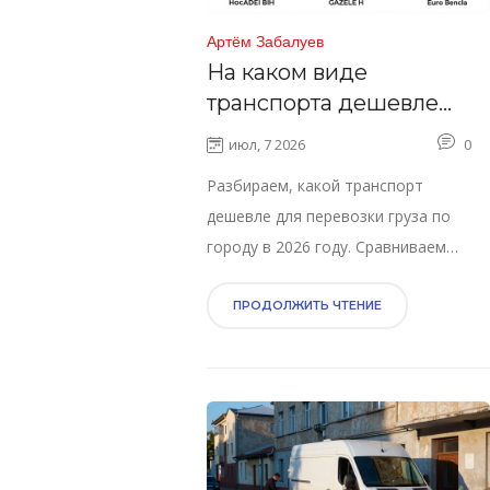
Артём Забалуев
На каком виде
транспорта дешевле
перевозить груз по
июл, 7 2026
0
городу в 2026 году:
Разбираем, какой транспорт
сравнение цен
дешевле для перевозки груза по
городу в 2026 году. Сравниваем
Газель, микрогрузчики и фуры. Даем
практические советы по экономии и
ПРОДОЛЖИТЬ ЧТЕНИЕ
раскрываем скрытые расходы.