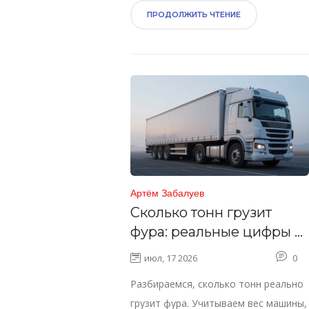
грузоперевозках и подготовиться к
ПРОДОЛЖИТЬ ЧТЕНИЕ
встрече с грузчиками.
Артём Забалуев
Сколько тонн грузит
фура: реальные цифры и
правила весового
июл, 17 2026
0
контроля
Разбираемся, сколько тонн реально
грузит фура. Учитываем вес машины,