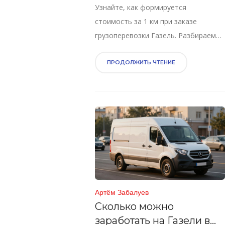
Узнайте, как формируется
цифры
стоимость за 1 км при заказе
грузоперевозки Газель. Разбираем
формулы расчета, скрытые платежи
и советы по экономии для городских
ПРОДОЛЖИТЬ ЧТЕНИЕ
и междугородних рейсов.
Артём Забалуев
Сколько можно
заработать на Газели в