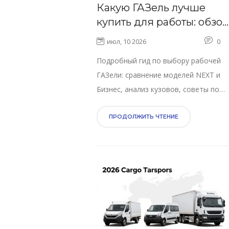
Какую ГАЗель лучше
купить для работы: обзор
моделей, кузовов и
июл, 10 2026
0
советы по выбору
Подробный гид по выбору рабочей
ГАЗели: сравнение моделей NEXT и
Бизнес, анализ кузовов, советы по
покупке б/у и новому транспорту для
грузоперевозок.
ПРОДОЛЖИТЬ ЧТЕНИЕ