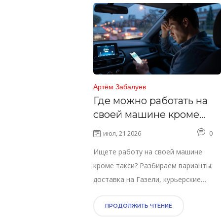
Артём Забалуев
Где можно работать на
своей машине кроме
такси: доставка,
июл, 21 2026
0
грузоперевозки и
Ищете работу на своей машине
фриланс
кроме такси? Разбираем варианты:
доставка на Газели, курьерские
службы, фриланс. Советы по
заработку, налогам и выбору ниши.
ПРОДОЛЖИТЬ ЧТЕНИЕ