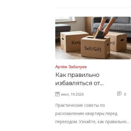
Артём Забалуев
Как правильно
избавляться от
ненужных вещей перед
июл, 19 2026
0
переездом на Газели
Практические советы по
расхламлению квартиры перед
переездом. Узнайте, как правильно
отсортировать вещи, сэкономить на