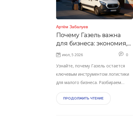
Артём Забалуев
Почему Газель важна
для бизнеса: экономия,
гибкость и надежность в
июл, 5 2026
0
грузоперевозках
Узнайте, почему Газель остается
ключевым инструментом логистики
для малого бизнеса. Разбираем
экономику, типы кузовов и советы
по выбору перевозчика.
ПРОДОЛЖИТЬ ЧТЕНИЕ