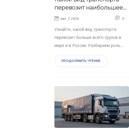
перевозит наибольшее
количество грузов:
авг, 2 2026
0
статистика и роль
Узнайте, какой вид транспорта
малотоннажных авто
перевозит больше всего грузов в
мире и в России. Разбираем роль
малотоннажных авто, таких как
Газель, в современной логистике и
ПРОДОЛЖИТЬ ЧТЕНИЕ
сравнение эффективности различных
методов доставки.