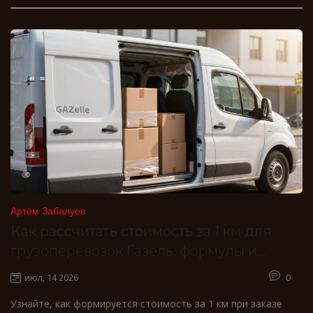
Артём Забалуев
Как рассчитать стоимость за 1 км для
грузоперевозок Газель: формулы и
реальные цифры
июл, 14 2026
0
Узнайте, как формируется стоимость за 1 км при заказе