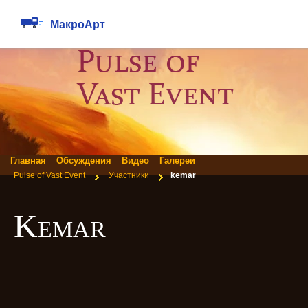
Создать новый аккаунт
Напомнить пароль
Главная
Обсуждения
Видео
Галереи
Pulse of Vast Event
Участники
kemar
Kemar