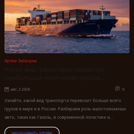
Артём Забалуев
Какой вид транспорта перевозит
наибольшее количество грузов:
статистика и роль малотоннажных авто
авг, 2 2026
0
Узнайте, какой вид транспорта перевозит больше всего
грузов в мире и в России. Разбираем роль малотоннажных
авто, таких как Газель, в современной логистике и
сравнение эффективности различных методов доставки.
ПРОДОЛЖИТЬ ЧТЕНИЕ