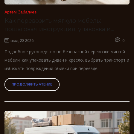
Артём Забалуев
Как перевозить мягкую мебель:
пошаговая инструкция, упаковка и
защита от повреждений
июл, 28 2026
0
Подробное руководство по безопасной перевозке мягкой
мебели: как упаковать диван и кресло, выбрать транспорт и
избежать повреждений обивки при переезде.
ПРОДОЛЖИТЬ ЧТЕНИЕ